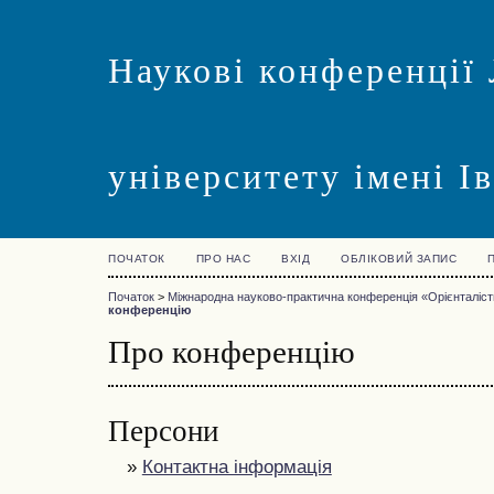
Наукові конференції 
університету імені І
ПОЧАТОК
ПРО НАС
ВХІД
ОБЛІКОВИЙ ЗАПИС
Початок
>
Міжнародна науково-практична конференція «Орієнталістик
конференцію
Про конференцію
Персони
»
Контактна інформація