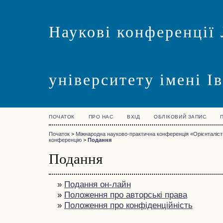
Наукові конференції 
університету імені І
ПОЧАТОК
ПРО НАС
ВХІД
ОБЛІКОВИЙ ЗАПИС
Початок
>
Міжнародна науково-практична конференція «Орієнталістик
конференцію
>
Подання
Подання
»
Подання он-лайн
»
Положення про авторські права
»
Положення про конфіденційність