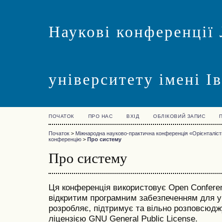
Наукові конференції 
університету імені І
ПОЧАТОК
ПРО НАС
ВХІД
ОБЛІКОВИЙ ЗАПИС
Початок
>
Міжнародна науково-практична конференція «Орієнталістик
конференцію
>
Про систему
Про систему
Ця конференція використовує Open Conferenc
відкритим програмним забезпеченням для у
розробляє, підтримує та вільно розповсюд
ліцензією GNU General Public License.