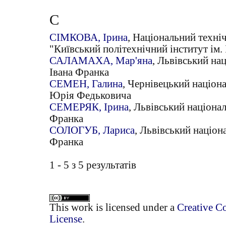
С
СІМКОВА, Ірина
, Національний техні
"Київський політехнічний інститут ім.
САЛАМАХА, Мар'яна
, Львівський на
Івана Франка
СЕМЕН, Галина
, Чернівецький націона
Юрія Федьковича
СЕМЕРЯК, Ірина
, Львівський націонал
Франка
СОЛОГУБ, Лариса
, Львівський націон
Франка
1 - 5 з 5 результатів
This work is licensed under a
Creative C
License
.