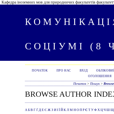
Кафедра іноземних мов для природничих факультетів факультету
КОМУНІКАЦІ
СОЦІУМІ (8 
ПОЧАТОК
ПРО НАС
ВХІД
ОБЛІКОВИ
ОГОЛОШЕННЯ
Початок
>
Пошук
>
Browse
BROWSE AUTHOR INDE
А
Б
В
Г
Ґ
Д
Е
Є
Ж
З
И
І
Ї
Й
К
Л
М
Н
О
П
Р
С
Т
У
Ф
Х
Ц
Ч
Ш
Щ