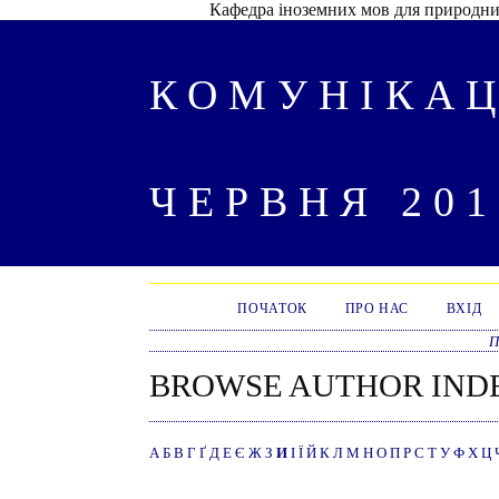
Кафедра іноземних мов для природнич
КОМУНІКАЦ
ЧЕРВНЯ 201
ПОЧАТОК
ПРО НАС
ВХІД
П
BROWSE AUTHOR IND
А
Б
В
Г
Ґ
Д
Е
Є
Ж
З
И
І
Ї
Й
К
Л
М
Н
О
П
Р
С
Т
У
Ф
Х
Ц