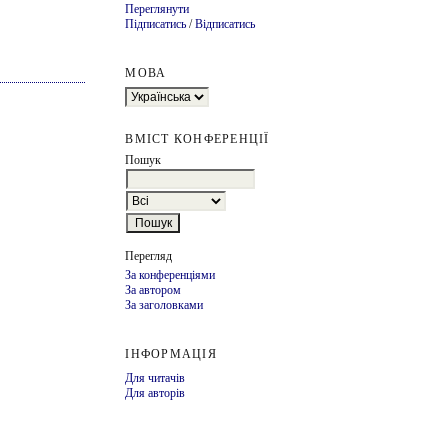
Переглянути
Підписатись
/
Відписатись
МОВА
ВМІСТ КОНФЕРЕНЦІЇ
Пошук
Перегляд
За конференціями
За автором
За заголовками
ІНФОРМАЦІЯ
Для читачів
Для авторів