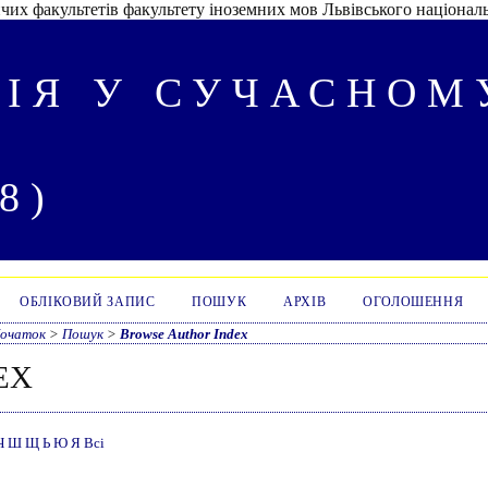
их факультетів факультету іноземних мов Львівського національ
ІЯ У СУЧАСНОМУ
8)
ОБЛІКОВИЙ ЗАПИС
ПОШУК
АРХІВ
ОГОЛОШЕННЯ
очаток
>
Пошук
>
Browse Author Index
EX
Ч
Ш
Щ
Ь
Ю
Я
Всі