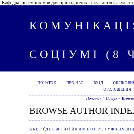
Кафедра іноземних мов для природничих факультетів факультету
КОМУНІКАЦІ
СОЦІУМІ (8 
ПОЧАТОК
ПРО НАС
ВХІД
ОБЛІКОВИ
ОГОЛОШЕННЯ
Початок
>
Пошук
>
Browse
BROWSE AUTHOR INDE
А
Б
В
Г
Ґ
Д
Е
Є
Ж
З
И
І
Ї
Й
К
Л
М
Н
О
П
Р
С
Т
У
Ф
Х
Ц
Ч
Ш
Щ