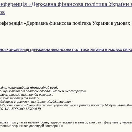
онференція «Державна фінансова політика України 
ов
онференція «Державна фінансова політика України в умовах
НОЇ КОНФЕРЕНЦІЇ «ДЕРЖАВНА ФІНАНСОВА ПОЛІТИКА УКРАЇНИ В УМОВАХ ЄВРОІ
аїни: локальний та міжнародний вимір
овища України під впливом глобальних змін і мегатрендів
иклики, загрози та тренди розвитку
пейські традиції та моделі
ублічного управління та бізнес-адміністрування
ід Європейського Союзу для України (проводиться в рамках проекту Модуль Жана Мон
-2020- UA- EPPJMO-MODULE)
фікат про участь на електронну адресу, вказану в заявці, а на сайті факультету упра
ронний збірник тез доповідей конференції.