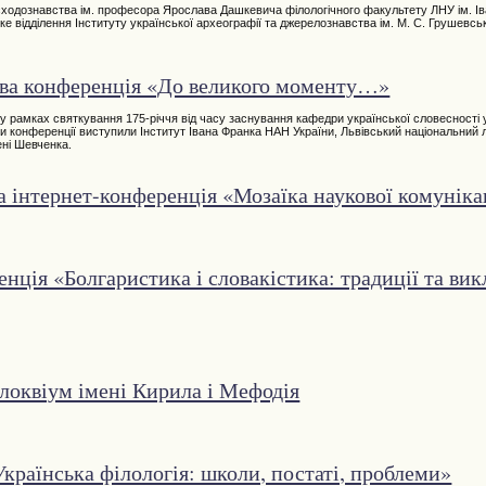
сходознавства ім. професора Ярослава Дашкевича філологічного факультету ЛНУ ім. Ів
ке відділення Інституту української археографії та джерелознавства ім. М. С. Грушевсь
ва конференція «До великого моменту…»
ка) у рамках святкування 175-річчя від часу заснування кафедри української словесності
ами конференції виступили Інститут Івана Франка НАН України, Львівський національний 
ені Шевченка.
 інтернет-конференція «Мозаїка наукової комуніка
ція «Болгаристика і словакістика: традиції та ви
оквіум імені Кирила і Мефодія
країнська філологія: школи, постаті, проблеми»