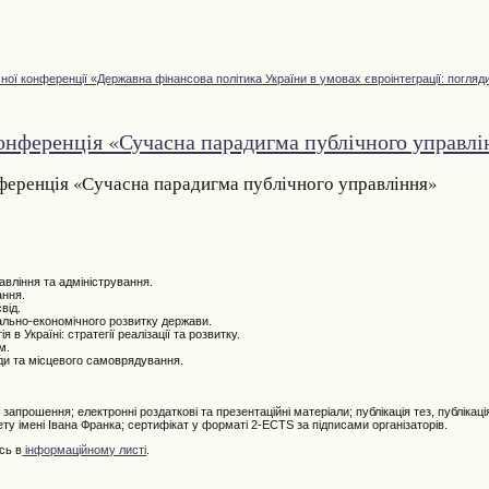
чної конференції «Державна фінансова політика України в умовах євроінтеграції: погляд
онференція «Сучасна парадигма публічного управлі
ференція «Сучасна парадигма публічного управління»
авління та адміністрування.
ання.
від.
іально-економічного розвитку держави.
в Україні: стратегії реалізації та розвитку.
м.
ди та місцевого самоврядування.
апрошення; електронні роздаткові та презентаційні матеріали; публікація тез, публікація
ту імені Івана Франка; сертифікат у форматі 2-ECTS за підписами організаторів.
сь в
інформаційному листі
.