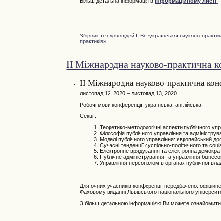
Більш детальна інформація в
інформаційному листі
.
Збірник тез доповідей ІI Всеукраїнської науково-практи
практиків»
IІ Міжнародна науково-практична к
IІ Міжнародна науково-практична кон
листопад 12, 2020 – листопад 13, 2020
Робочі мови конференції: українська, англійська.
Секції:
Теоретико-методологічні аспекти публічного упр
Філософія публічного управління та адмініструв
Моделі публічного управління: європейський дос
Сучасні тенденції суспільно-політичного та соц
Електронне врядування та електронна демократія 
Публічне адміністрування та управління бізнесо
Управління персоналом в органах публічної вла
Для очних учасників конференції передбачено: офіційне з
Фаховому виданні Львівського національного університе
З більш детальною інформацією Ви можете ознайомити