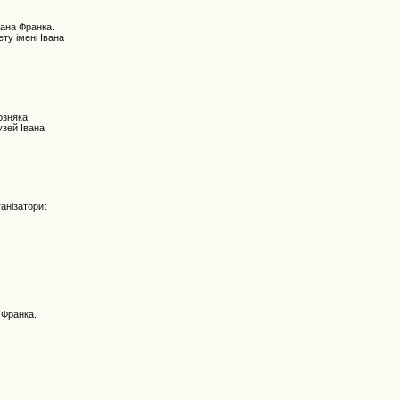
вана Франка.
ту імені Івана
озняка.
узей Івана
анізатори:
 Франка.