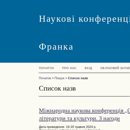
Наукові конференці
Франка
ПОЧАТОК
ПРО НАС
ВХІД
ОБЛІКОВИЙ ЗАПИ
Початок
>
Пошук
>
Список назв
Список назв
Міжнародна наукова конференція „С
літератури та культури. З нагоди
Дата проведення: 19-20 травня 2024 р.