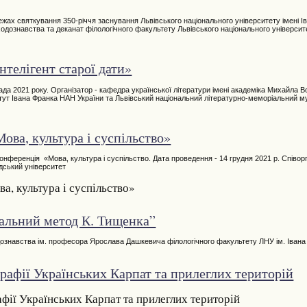
жах святкування 350-річчя заснування Львівського національного університету імені І
дознавства та деканат філологічного факультету Львівського національного університе
телігент старої дати»
да 2021 року. Організатор - кафедра української літератури імені академіка Михайла В
итут Івана Франка НАН України та Львівський національний літературно-меморіальний м
ова, культура і суспільство»
онференція «Мова, культура і суспільство. Дата проведення - 14 грудня 2021 р. Співорг
дський університет
, культура і суспільство»
уальний метод К. Тищенка”
ознавства ім. професора Ярослава Дашкевича філологічного факультету ЛНУ ім. Івана
рафії Українських Карпат та прилеглих територій
фії Українських Карпат та прилеглих територій