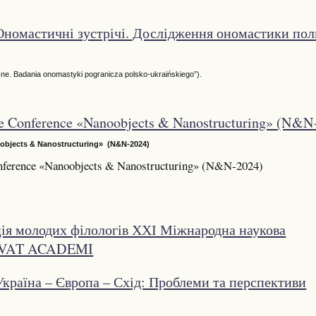
номастичні зустрічі. Дослідження ономастики пол
. Badania onomastyki pogranicza polsko-ukraińskiego”).
tice Conference «Nanoobjects & Nanostructuring» (N&N
oobjects & Nanostructuring» (N&N-2024)
Conference «Nanoobjects & Nanostructuring» (N&N-2024)
ія молодих філологів ХХІ Міжнародна наукова
«VIVAT ACADEMI
країна – Європа – Схід: Проблеми та перспективи