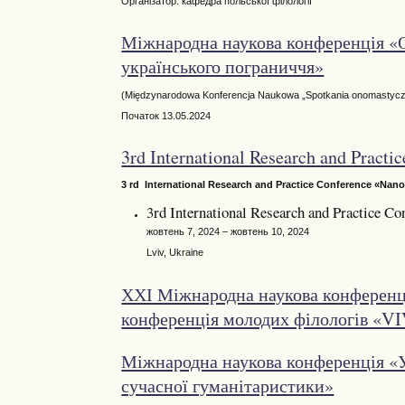
Організатор: кафедра польської філології
Міжнародна наукова конференція «О
українського пограниччя»
(Międzynarodowa Konferencja Naukowa „Spotkania onomastyczne
Початок 13.05.2024
3rd International Research and Prac
3 rd International Research and Practice Conference «Nan
3rd International Research and Practice 
жовтень 7, 2024 – жовтень 10, 2024
Lviv, Ukraine
ХХІ Міжнародна наукова конференц
конференція молодих філологів 
Міжнародна наукова конференція «У
сучасної гуманітаристики»