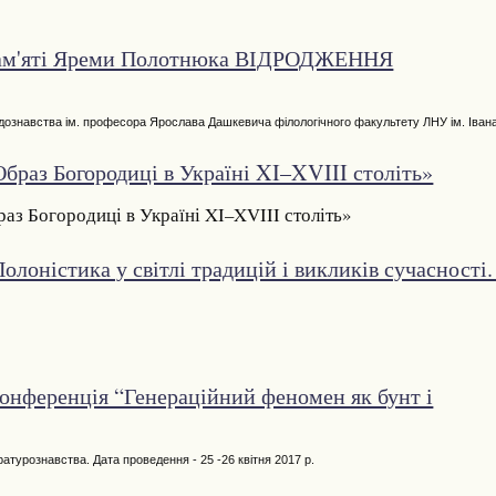
 пам'яті Яреми Полотнюка ВІДРОДЖЕННЯ
дознавства ім. професора Ярослава Дашкевича філологічного факультету ЛНУ ім. Іван
браз Богородиці в Україні XI–XVIII століть»
аз Богородиці в Україні XI–XVIII століть»
лоністика у світлі традицій і викликів сучасності.
конференція “Генераційний феномен як бунт і
ратурознавства. Дата проведення - 25 -26 квітня 2017 р.