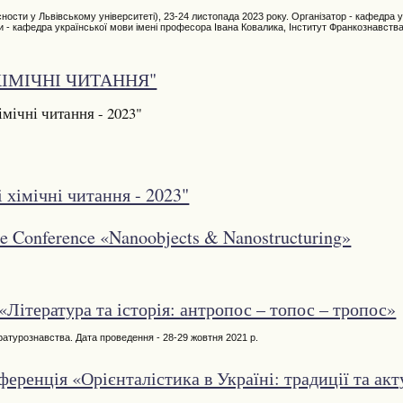
сности у Львівському університеті), 23-24 листопада 2023 року. Організатор - кафедра у
ри - кафедра української мови імені професора Івана Ковалика, Інститут Франкознавств
 ХІМІЧНІ ЧИТАННЯ"
мічні читання - 2023"
 хімічні читання - 2023"
ice Conference «Nanoobjects & Nanostructuring»
«Література та історія: антропос – топос – тропос»
ературознавства. Дата проведення - 28-29 жовтня 2021 р.
ренція «Орієнталістика в Україні: традиції та акт