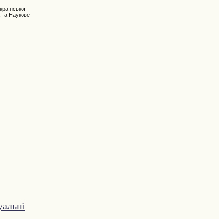
країнської
а та Наукове
уальні