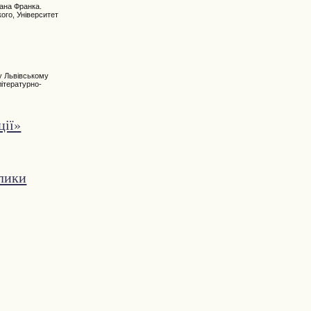
ана Франка.
кого, Університет
 у Львівському
літературно-
ції»
клики