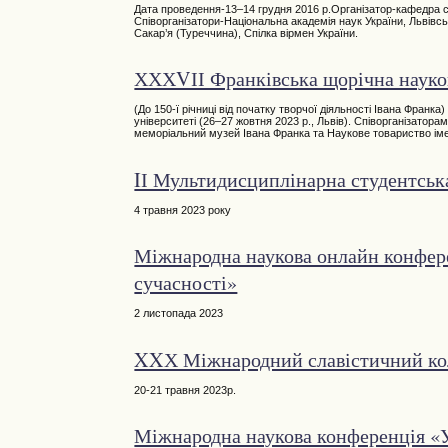
Дата проведення-13–14 грудня 2016 р.Організатор-кафедра 
Співорганізатори-Національна академія наук України, Львівсь
Сакар’я (Туреччина), Спілка вірмен України.
ХХХVІІ Франківська щорічна науко
(До 150-ї річниці від початку творчої діяльності Івана Фран
університеті (26–27 жовтня 2023 р., Львів). Співорганізатор
меморіальний музей Івана Франка та Наукове товариство ім
IІ Мультидисциплінарна студентська
4 травня 2023 року
Міжнародна наукова онлайн конферен
сучасності»
2 листопада 2023
XXХ Міжнародний славістичний кол
20-21 травня 2023р.
Міжнародна наукова конференція «У