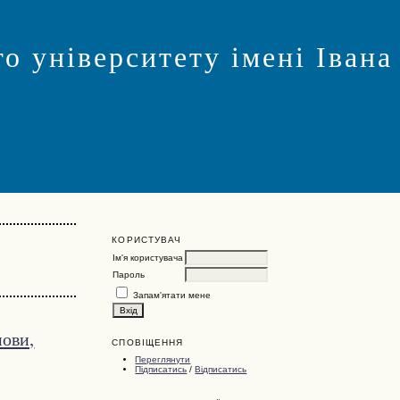
о університету імені Івана
КОРИСТУВАЧ
Ім'я користувача
Пароль
Запам'ятати мене
мови,
СПОВІЩЕННЯ
Переглянути
Підписатись
/
Відписатись