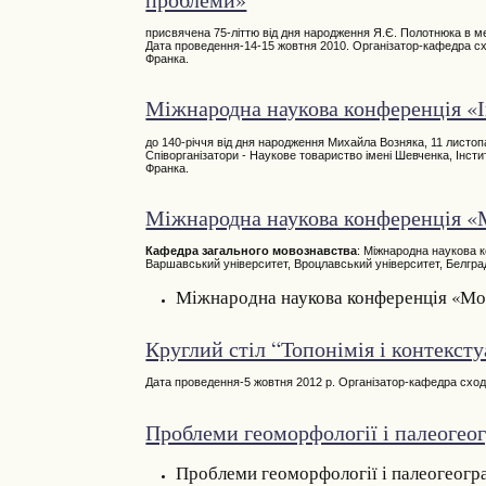
присвячена 75-літтю від дня народження Я.Є. Полотнюка в ме
Дата проведення-14-15 жовтня 2010. Організатор-кафедра схо
Франка.
Міжнародна наукова конференція «Ін
до 140-річчя від дня народження Михайла Возняка, 11 листопа
Співорганізатори - Наукове товариство імені Шевченка, Інст
Франка.
Міжнародна наукова конференція «М
Кафедра загального мовознавства
: Міжнародна наукова к
Варшавський університет, Вроцлавський університет, Белгра
Міжнародна наукова конференція «Мова
Круглий стіл “Топонімія і контекст
Дата проведення-5 жовтня 2012 р. Організатор-кафедра сход
Проблеми геоморфології і палеогеог
Проблеми геоморфології і палеогеогра