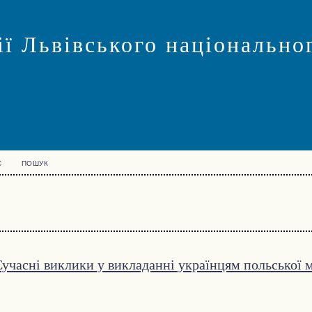
ї Львівського національног
С
ПОШУК
учасні виклики у викладанні українцям польської 