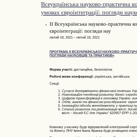
Всеукраїнська науково-практична к
умовах євроінтеграції: погляди наук
ІI Всеукраїнська науково-практична к
євроінтеграції: погляди нау
лютий 18, 2021 – лютий 18, 2021
ПРОГРАМА ІІ ВСЕУКРАЇНСЬКОЇ НАУКОВО-ПРАКТИЧ
ПОГЛЯДИ НАУКОВЦІВ ТА ПРАКТИКІВ»
Форма участі:
дистанційна, безоплатна.
Робочі мови конференції
: українська, англійська.
Секції:
Сучасні детермінанти фінансової політики Укр
Новелізаційні тенденції розвитку бізнес-серед
Цифрові трансформації в економіці України: в
Облік, аналіз та фінансові розслідування: євро
Інноваційні підходи менеджменту у практиці п
Сталий розвиток та ревіталізація міст: досв
міст – досвід ЄС для України” 620957-EPP-1
Кожному учаснику буде відправлений електронний серти
та бізнесу ЛНУ імені Івана Франка буде розміщено елект