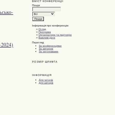
ВМІСТ КОНФЕРЕНЦІЇ
Пошук
ьсько-
Інформація про конференцію
»
Огляд
»
Програма
»
Організатори та партнери
»
Важливі дати
Перегляд
-2024)
За конференціями
За автором
За заголовками
РОЗМІР ШРИФТА
ІНФОРМАЦІЯ
Для читачів
Для авторів