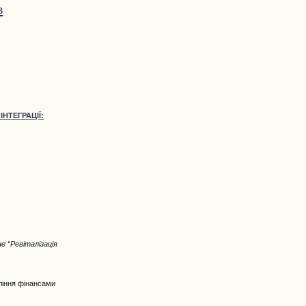
в
НТЕГРАЦІЇ:
е “Ревіталізація
вління фінансами