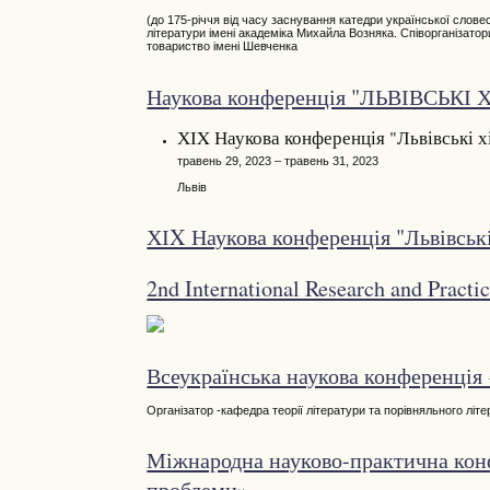
(до 175-річчя від часу заснування катедри української слове
літератури імені академіка Михайла Возняка. Співорганізато
товариство імені Шевченка
Наукова конференція "ЛЬВІВСЬКІ
ХІX Наукова конференція "Львівські хі
травень 29, 2023 – травень 31, 2023
Львів
ХІX Наукова конференція "Львівські
2nd International Research and Pract
Всеукраїнська наукова конференція 
Організатор -кафедра теорії літератури та порівняльного літ
Міжнародна науково-практична конфе
проблеми»