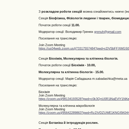
З
розкладом роботи секцій
можна ознайомитись нижче (ін
Секція
Біофізика, Фізіологія людини і тварин, біомедици
Початок роботи секції
11.00.
Модератор секції: Володимир Гренюх
grenuh@gmail.com
Посилання на трансляцію:
Join Zoom Meeting
https://us04web.zoom.us/j/73317557484?pwd=cDVSbFFXWG
Секція
Біохімія, Молекулярна та клітинна біологія.
Початок роботи секції
Біохімія - 10.00,
Молекулярна та клітинна біологія - 15.00.
Модератор секції: Марія Сабадашка m.sabadashka@meta.ua
Посилання на трансляцію:
Біохімія
Join Zoom Meeting
https://zoom.us/j/98134193528?pwd=c0k3QnU0R1lNaEVIY1N
Молекулярна та клітинна мікробіологія
Join Zoom Meeting
https://zoom.us/j/95642289863?pwd=RzZtVDZUWE1KNGI5K0
Секція
Ботаніка й інтродукція рослин.