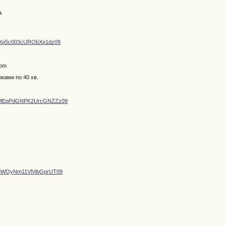
a
IUXp5c003cURObXp1dz09
com
оками по 40 хв.
kxJMEpPdGNPK2UrcGNZZz09
m
h1bWQyNm11VlVibGprUT09