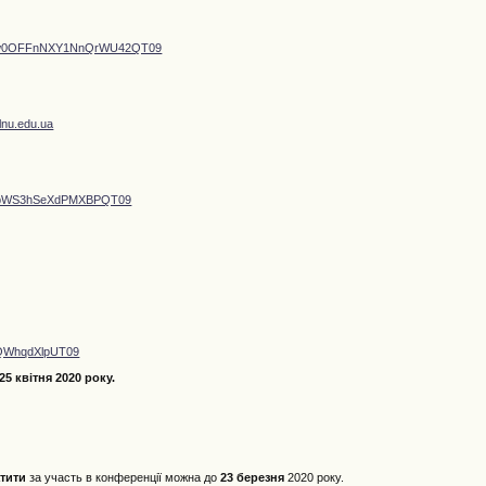
Wmw0OFFnNXY1NnQrWU42QT09
lnu.edu.ua
jR2pWS3hSeXdPMXBPQT09
wQWhqdXlpUT09
25 квітня 2020 року.
атити
за участь в конференції можна до
23 березня
2020 року.