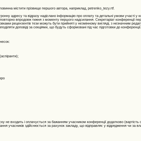
 повинна містити прізвище першого автора, наприклад, petrenko_tezy.rtf.
онну адресу та відразу надіслано інформацію про оплату та детальні умови участі у к
ли повторно впродовж тижня з моменту першого надсилання. Секретаріат конференції пе
овками рецензентів тези можуть бути прийняті у незмінному вигляді, з незначним реда
поділяти доповіді за секціями, що будуть сформовані під час підготовки до конференції
внесок:
(аспіранти);
вро
неску не входить і оплачується за бажанням учасником конференції додатково (вартість 
вання учасників здійснюється за рахунок закладу, що відправляє у відрядження чи за вл