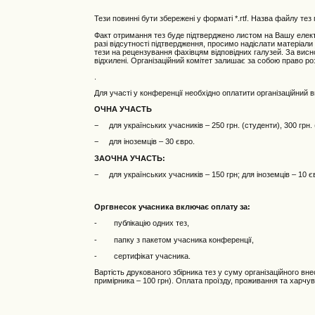
Тези повинні бути збережені у форматі *.rtf. Назва файлу тез
Факт отримання тез буде підтверджено листом на Вашу електр
разі відсутності підтвердження, просимо надіслати матеріа
тези на рецензування фахівцям відповідних галузей. За висн
відхилені. Організаційний комітет залишає за собою право роз
.
Для участі у конференції необхідно оплатити організаційний 
ОЧНА УЧАСТЬ
− для українських учасників – 250 грн. (студенти), 300 грн. 
− для іноземців – 30 євро.
ЗАОЧНА УЧАСТЬ:
− для українських учасників – 150 грн; для іноземців – 10 є
Оргвнесок учасника включає оплату за:
- публікацію одних тез,
- папку з пакетом учасника конференції,
- сертифікат учасника.
Вартість друкованого збірника тез у суму організаційного в
примірника – 100 грн). Оплата проїзду, проживання та харчу