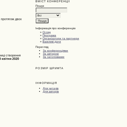
ВМІСТ КОНФЕРЕНЦІЇ
Пошук
і протягом двох
Інформація про конференцію
»
Огляд
»
Програма
»
Організатори та партнери
»
Важливі дати
Перегляд
За конференціями
За автором
ниці створення
За заголовками
8 квітня 2020
РОЗМІР ШРИФТА
ІНФОРМАЦІЯ
Для читачів
Для авторів