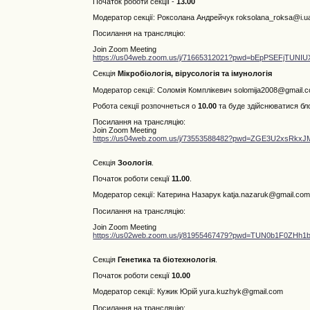
Початок роботи секції -
13.00
Модератор секції: Роксолана Андрейчук roksolana_roksa@i.u
Посилання на трансляцію:
Join Zoom Meeting
https://us04web.zoom.us/j/71665312021?pwd=bEpPSEFjTUN
Секція
Мікробіологія, вірусологія та імунологія
Модератор секції: Соломія Комплікевич
solomija2008@gmail.
Робота секції розпочнеться о
10.00
та буде здійснюватися бл
Посилання на трансляцію:
Join Zoom Meeting
https://us04web.zoom.us/j/73553588482?pwd=ZGE3U2xsR
Секція
Зоологія
.
Початок роботи секції
11.00
.
Модератор секції: Катерина Назарук
katja.nazaruk@gmail.co
Посилання на трансляцію:
Join Zoom Meeting
https://us02web.zoom.us/j/81955467479?pwd=TUN0b1F0ZH
Секція
Генетика та біотехнологія
.
Початок роботи секції
10.00
Модератор секції: Кужик Юрій yura.kuzhyk@gmail.com
Посилання на трансляцію: