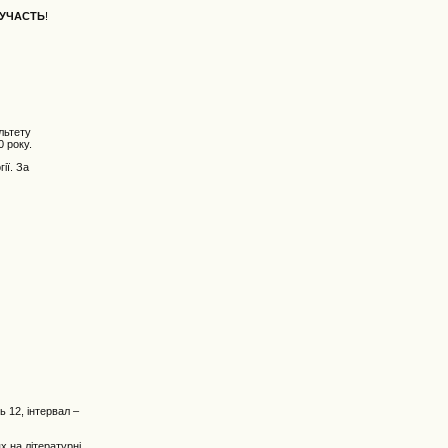
У УЧАСТЬ
!
льтету
0 року.
ії. За
 12, інтервал –
х на літературні