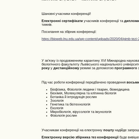
Шановні учасники конференції!
Електронні сертифікати
учасників конференції та
диплом
тижнів.
Посилання на збірник конференції:
https://bioweb.lnu.edu.ua/wp-content/uploads/2020/04/pimb-tezi
У зв’язку із продовженням карантину ХVI Міжнародна науков
біологічного факультету Львівського національного університ
року
у
дистанційному
режимі за допомогою
програмного 
Під час роботи конференції передбачено проведення
восьм
Біофізика, Фізіологія людини і тварин, біомедицина
Біохімія, Молекулярна та клітинна біологія
Ботаніка й інтродукція рослин
Зоологія
Генетика та біотехнологія
Екологія
Мікробіологія, вірусологія та імунологія
Фізіологія рослин
Учасникам конференції на електронну
пошту
надійде запроше
Електронну версію збірника тез конференції
буде вивіше