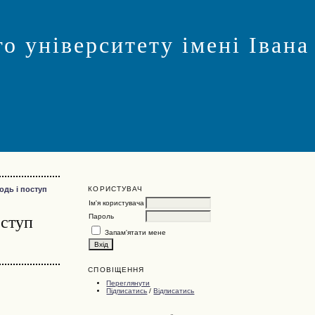
о університету імені Івана
КОРИСТУВАЧ
одь і поступ
Ім'я користувача
оступ
Пароль
Запам'ятати мене
СПОВІЩЕННЯ
Переглянути
Підписатись
/
Відписатись