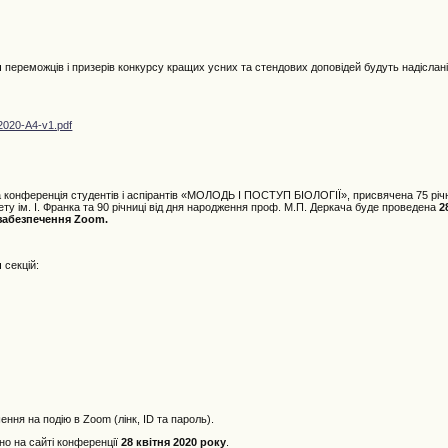
и
переможців і призерів конкурсу кращих усних та стендових доповідей будуть надіслан
-2020-A4-v1.pdf
а конференція студентів і аспірантів «МОЛОДЬ І ПОСТУП БІОЛОГІЇ», присвячена 75 річ
ету ім. І. Франка та 90 річниці від дня народження проф. М.П. Деркача буде проведена
2
забезпечення Zoom.
и
секцій:
ння на подію в Zoom (лінк, ID та пароль).
но на сайті конференції
28 квітня 2020 року
.