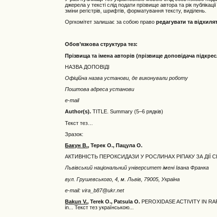
джерела у тексті слід подати прізвище автора та рік публіка
зміни регістрів, шрифтів, форматування тексту, виділень.
Оргкомітет залишає за собою право
редагувати та відхиля
Обов
’
язкова структура тез:
Прізвища та імена авторів (прізвище доповідача підкре
НАЗВА ДОПОВІДІ
Офіційна назва установи, де виконували роботу
Поштова адреса установи
e
-
mail
Author(s).
TITLE. Summary (5–6 рядків)
Текст тез…
Зразок:
Бакун В.
, Терек О., Пацула О.
АКТИВНІСТЬ ПЕРОКСИДАЗИ У РОСЛИНАХ РІПАКУ ЗА ДІЇ
Львівський національний університет
імені
Івана Франка
вул. Грушевського, 4, м. Львів, 79005, Україна
e-
mail:
vira_
b87@
ukr.
net
Bakun V.
, Terek O., Patsula O.
PEROXIDASE ACTIVITY IN RA
in... Текст тез українською...