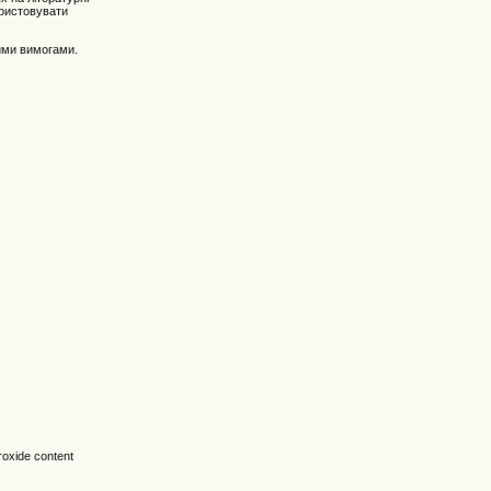
ористовувати
ними вимогами.
ide content