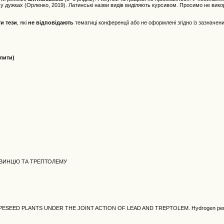
ції у дужках (Орленко, 2019). Латинські назви видів виділяють курсивом. Просимо не вик
ти тези
, які
не відповідають
тематиці конференції або не оформлені згідно із зазначе
слити)
 СВИНЦЮ ТА ТРЕПТОЛЕМУ
PESEED PLANTS UNDER THE JOINT ACTION OF LEAD AND TREPTOLEM. Hydrogen perox