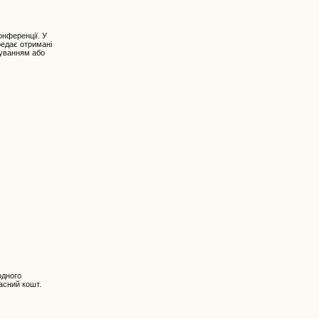
онференції. У
редає отримані
гуванням або
.
одного
асний кошт.