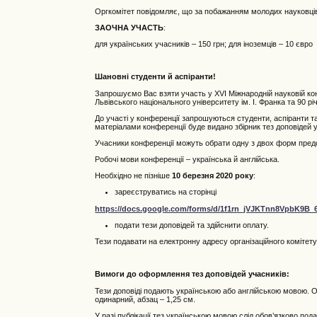
Оргкомітет повідомляє, що за побажанням молодих науковців,
ЗАОЧНА УЧАСТЬ
:
для українських учасників – 150 грн; для іноземців – 10 євро
Шановні студенти й аспіранти!
Запрошуємо Вас взяти участь у XVІ Міжнародній науковій конф
Львівського національного університету ім. І. Франка та 90 р
До участі у конференції запрошуються студенти, аспіранти та м
матеріалами конференції буде видано збірник тез доповідей у
Учасники конференції можуть обрати одну з двох форм пред
Робочі мови конференції – українська й англійська.
Необхідно не пізніше
10 березня 2020 року
:
зареєструватись на сторінці
https://docs.google.com/forms/d/1f1rn_jVJKTnn8VpbK9B_
подати тези доповідей та здійснити оплату.
Тези подавати на електронну адресу організаційного комітет
Вимоги до оформлення тез доповідей учасників:
Тези доповіді подають українською або англійською мовою. О
одинарний, абзац – 1,25 см.
У разі публікації тез українською мовою слід обов’язково по