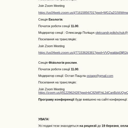
Join Zoom Meeting
https://us04web.zoom.us/j/71615856701?pwd=WGZaZG56
Секція
Екологія
.
Початок роботи секції
11.00
.
Модератор секції : Олександр Поліщук
oleksandr.polishchuk@
Посилання на трансляцію:
Join Zoom Meeting
https://us04web.zoom.us/j/77153626381?pwd=VVQwaldqd3l
Секція
Фізіологія рослин
.
Початок роботи секції
11.00
.
Модератор секції: Остап Пацула
ostapp@gmail.com
Посилання на трансляцію:
Join Zoom Meeting
https://zoom.us/j/9122962428?pwd=bC82WFhiL2dCanBzbUQ
Програму конференції
буде вивішено на сайті конференції
УВАГА
!
Усі подані тези знаходяться
на рецензії
до
19 березня
,
опл