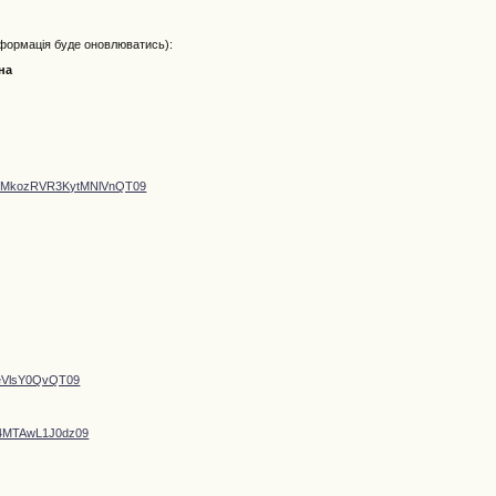
формація буде оновлюватись):
на
50MkozRVR3KytMNlVnQT09
KeVlsY0QvQT09
44MTAwL1J0dz09