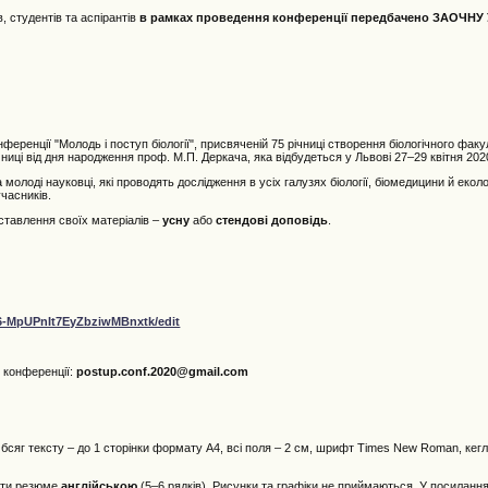
 студентів та аспірантів
в рамках проведення конференції передбачено ЗАОЧН
еренції "Молодь і поступ біології", присвяченій 75 річниці створення біологічного факу
ічниці від дня народження проф. М.П. Деркача, яка відбудеться у Львові 27–29 квітня 202
олоді науковці, які проводять дослідження в усіх галузях біології, біомедицини й еколог
часників.
ставлення своїх матеріалів –
усну
або
стендові доповідь
.
6-MpUPnIt7EyZbziwMBnxtk/edit
у конференції:
postup.conf.2020@gmail.com
бсяг тексту – до 1 сторінки формату А4, всі поля – 2 см, шрифт Times New Roman, кегль
дати резюме
англійською
(5–6 рядків). Рисунки та графіки не приймаються. У посилання