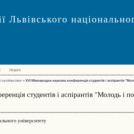
ї Львівського національног
С
ПОШУК
і суспільство»
>
XVI Міжнародна наукова конференція студентів і аспірантів "Мол
ренція студентів і аспірантів "Молодь і п
ального університету