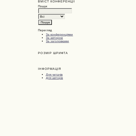
ВМІСТ КОНФЕРЕНЦІЇ
Пошук
Перегляд
За конференціями
За автором
За заголовками
РОЗМІР ШРИФТА
ІНФОРМАЦІЯ
Для читачів
Для авторів