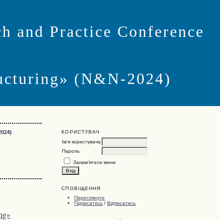
ch and Practice Conference
ucturing» (N&N-2024)
КОРИСТУВАЧ
2024)
Ім'я користувача
Пароль
Запам'ятати мене
СПОВІЩЕННЯ
Переглянути
Підписатись
/
Відписатись
ing»