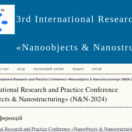
3rd International Resear
«Nanoobjects & Nanostr
О НАС
ВХІД
ОБЛІКОВИЙ ЗАПИС
ПОШУК
АРХІВ
rnational Research and Practice Conference «Nanoobjects & Nanostructuring» (N&N-
national Research and Practice Conference
ects & Nanostructuring» (N&N-2024)
ференцій
nal Research and Practice Conference «Nanoobjects & Nanostructur