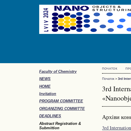
ПОЧАТОК
ПР
Faculty of Chemistry
NEWS
Початок
>
3rd Inte
3rd Inter
HOME
Invitation
«Nanoobj
PROGRAM COMMITTEE
ORGANIZING COMMITTE
Архіви кон
DEADLINES
Abstract Registration &
3rd Internatio
Submittion