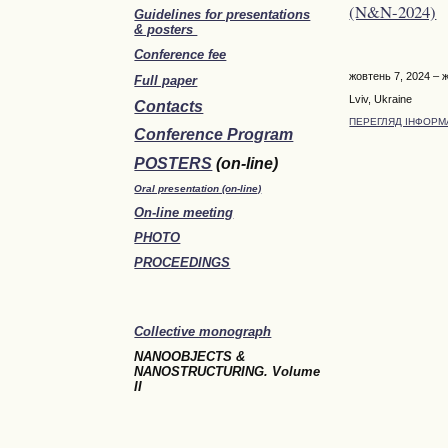
(N&N-2024)
Guidelines for presentations
& posters
Conference fee
жовтень 7, 2024 – 
Full paper
Lviv, Ukraine
Contacts
ПЕРЕГЛЯД ІНФОРМ
Conference Program
POSTERS
(on-line)
Oral presentation (on-line)
On-line meeting
PHOTO
PROCEEDINGS
Collective monograph
NANOOBJECTS &
NANOSTRUCTURING.
Volume
II