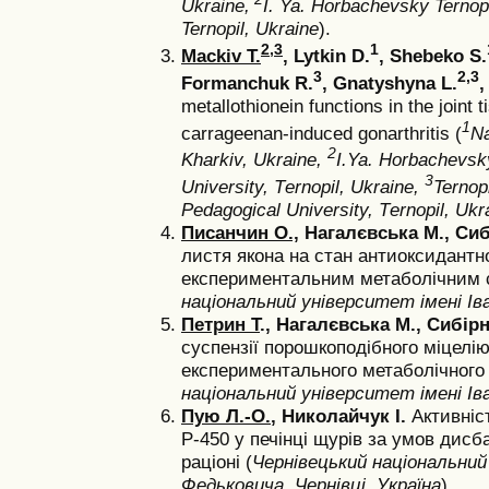
Ukraine,
I. Ya. Horbachevsky Ternopi
Ternopil, Ukraine
).
2,3
1
Mackiv T.
, Lytkin D.
, Shebeko S.
3
2,3
Formanchuk R.
, Gnatyshyna L.
,
metallothionein functions in the joint 
1
carrageenan-induced gonarthritis (
Na
2
Kharkiv, Ukraine,
I.Ya. Horbachevsky
3
University, Тernopil, Ukraine,
Ternop
Pedagogical University, Тernopil, Ukr
Писанчин О.,
Нагалєвська М., Сиб
листя якона на стан антиоксидантно
експериментальним метаболічним 
національний університет імені Іва
Петрин Т
., Нагалєвська М., Сибір
суспензії порошкоподібного міцелі
експериментального метаболічного
національний університет імені Іва
Пую Л.-О.
, Николайчук І.
Активніс
Р-450 у печінці щурів за умов дисб
раціоні (
Чернівецький національний
Федьковича, Чернівці, Україна
).