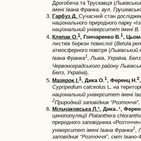
Дрогобича та Трускавця (
Львівськи
імені Івана Франка, вул.
Грушевськог
Гарбуз Д.
Сучасний стан досліджен
національного природного парку «І
національний університет імені В. 
1
1
Клепак О.
,
Гончаренко В.
, Цьома
листків берези повислої (
Betula pen
атмосферного повітря (
Львівський 
1
Івана Франка
, Львів, Україна, Бел
Червоноградського району Львівсь
Белз, Україна
).
1
1
2
Мазярок І.
, Дика О.
,
Ференц Н.
Cypripedium calceolus
L. на територ
національний університет імені Ів
2
Природний заповідник “Розточчя”,
Мільчаковська Л.¹
, Дика..¹, Ферен
ценопопуляції
Platanthera chloranth
природного заповідника «Розточчя»
1
університет імені Івана Франка
, 
заповідник “Розточчя”, смт Івано-