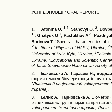
УСНІ ДОПОВІДІ / ORAL REPORTS
1,4
2
1.
Afonina U.
, Stanovyi O.
, Dovb
1
1
3
,. Gnatyuk O
, Pastukhov A
, Pozdnya
3
Borisova T.
Spectral characteristics of i
1
2
(
Institute of Physics of NASU, Ukraine,
3
University of Kyiv, Kyiv, Ukraine,
Palladin
4
Ukraine,
Educational and Scientific Center
of Taras Shevchenko National University of
2.
Баковська А.,
Гарасим Н., Боднар
форми гемоглобіну еритроцитів щурів за д
(
Львівський національний університет і
Україна
).
3.
Білик А
., Тарновська А.
Біометрич
різних вікових груп в нормі та при патоло
університет імені Івана Франка, Львів, 