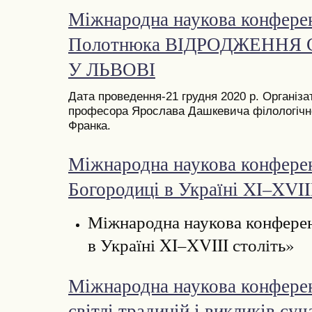
Міжнародна наукова конферен
Полотнюка ВІДРОДЖЕННЯ
У ЛЬВОВІ
Дата проведення-21 грудня 2020 р. Організ
професора Ярослава Дашкевича філологічно
Франка.
Міжнародна наукова конфере
Богородиці в Україні XI–XVII
Міжнародна наукова конферен
в Україні XI–XVIII століть»
Міжнародна наукова конферен
світлі традицій і викликів суч