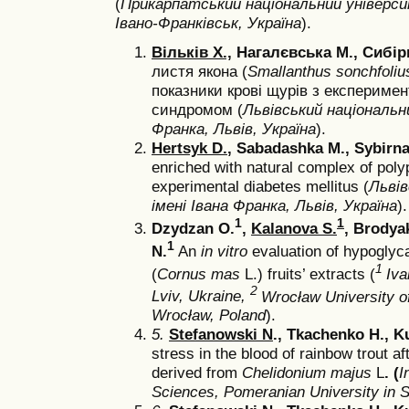
(
Прикарпатський національний універс
Івано-Франківськ, Україна
).
Вільків Х.,
Нагалєвська М., Сибір
листя якона (
Smallanthus sonchfoli
показники крові щурів з експерим
синдромом (
Львівський національн
Франка, Львів, Україна
).
Hertsyk D.
, Sabadashka M., Sybirn
enriched with natural complex of poly
experimental diabetes mellitus (
Львів
імені Івана Франка, Львів, Україна
).
1
1
Dzydzan O.
,
Kalanova S.
, Brodyak
1
N.
An
in vitro
evaluation of hypoglyca
1
(
Cornus mas
L.) fruits’ extracts (
Iva
2
Lviv, Ukraine,
Wrocław University o
Wrocław, Poland
).
5.
Stefanowski N
., Tkachenko H., K
stress in the blood of rainbow trout af
derived from
Сhelidonium majus
L
. (
I
Sciences, Pomeranian University in S