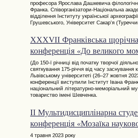
професора Ярослава Дашкевича філологічно
Франка. Співорганізатори-Національна акаде
відділення Інституту української археографі
Грушевського, Університет Сакар’я (Туреччин
ХХХVІІ Франківська щорічна
конференція «До великого м
(До 150-ї річниці від початку творчої діяльн
святкування 175-річчя від часу заснування 
Львівському університеті (26–27 жовтня 2023
конференції виступили Інститут Івана Фран
національний літературно-меморіальний му
товариство імені Шевченка.
IІ Мультидисциплінарна студе
конференція «Мозаїка науково
4 травня 2023 року