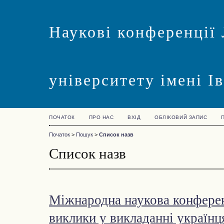
Наукові конференції 
університету імені І
ПОЧАТОК
ПРО НАС
ВХІД
ОБЛІКОВИЙ ЗАПИС
Початок
>
Пошук
>
Список назв
Список назв
Міжнародна наукова конферен
виклики у викладанні українц