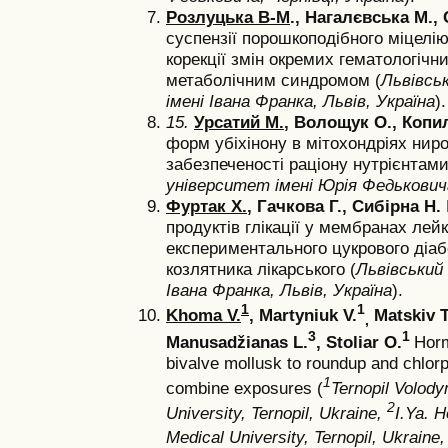
Розлуцька В-М
., Нагалєвська М.,
суспензії порошкоподібного міцелі
корекції змін окремих гематологічни
метаболічним синдромом (
Львівсь
імені Івана Франка, Львів, Україна
).
15.
Урсатий М.
, Волощук О., Копи
форм убіхінону в мітохондріях ниро
забезпеченості раціону нутрієнтами
університет імені Юрія Федьковича,
Фуртак Х.
, Гачкова Г., Сибірна Н.
продуктів глікації у мембранах лей
експериментального цукрового діабе
козлятника лікарського (
Львівський
Івана Франка, Львів, Україна
).
1
1
Khoma V.
, Martyniuk V.
Matskiv T
,
3
1
Manusadžianas L.
,
Stoliar O.
Horm
bivalve mollusk to roundup and chlorp
1
combine exposures (
Ternopil Volody
2
University, Ternopil, Ukraine,
I.Ya. 
Medical University, Ternopil, Ukraine