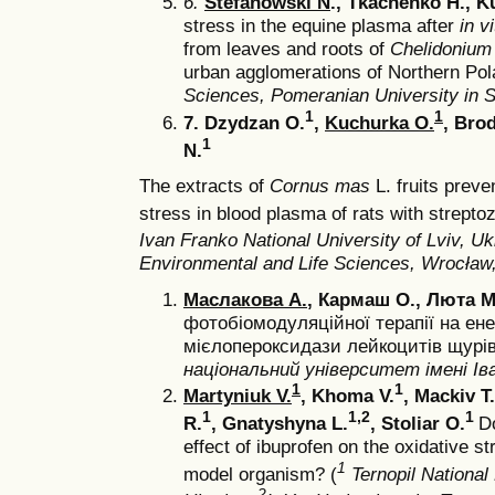
6.
Stefanowski N
., Tkachenko H., K
stress in the equine plasma after
in v
from leaves and roots of
Сhelidonium
urban agglomerations of Northern Po
Sciences, Pomeranian University in S
1
1
7.
Dzydzan О.
,
Kuchurka О.
, Brod
1
N.
The extracts of
Cornus mas
L. fruits preve
stress in blood plasma of rats with strepto
Ivan Franko National University of Lviv, U
Environmental and Life Sciences, Wrocław
Маслакова А.
, Кармаш О., Люта М
фотобіомодуляційної терапії на ене
мієлопероксидази лейкоцитів щурів 
національний університет імені Іва
1
1
Martyniuk V.
,
Khoma V.
, Mackiv T.
1
1,2
1
R.
, Gnatyshyna L.
, Stoliar O.
D
effect of ibuprofen on the oxidative st
1
model organism? (
Ternopil National 
2