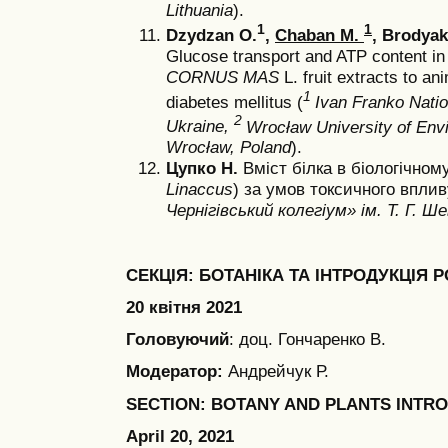
Lithuania
).
1
1
Dzydzan О.
,
Chaban М.
, Brodyak 
Glucose transport and ATP content in 
CORNUS MAS
L. fruit extracts to an
1
diabetes mellitus (
Ivan Franko Nation
2
Ukraine,
Wrocław University of Env
Wrocław, Poland
).
Цупко Н.
Вміст білка в біологічном
Linaccus
) за умов токсичного вплив
Чернігівський колегіум» ім. Т. Г. Ше
СЕКЦІЯ: БОТАНІКА ТА ІНТРОДУКЦІЯ 
20 квітня 2021
Головуючий
: доц. Гончаренко В.
Модератор:
Андрейчук Р.
SECTION: BOTANY AND PLANTS INTR
April 20, 2021