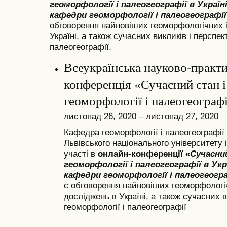
геоморфології і палеогеографії в Україн
кафедри геоморфології і палеогеографії
обговорення найновіших геоморфологічних і
Україні, а також сучасних викликів і перспек
палеогеографії.
Всеукраїнська науково-практ
конференція «Сучасний стан і
геоморфології і палеогеографі
листопад 26, 2020 – листопад 27, 2020
Кафедра геоморфології і палеогеографії
Львівського національного університету 
участі в
онлайн-конференції «
Сучасни
геоморфології і палеогеографії в Укр
кафедри геоморфології і палеогеогра
є обговорення найновіших геоморфологі
досліджень в Україні, а також сучасних в
геоморфології і палеогеографії