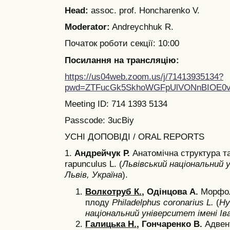
Head:
assoc. prof. Honcharenko V.
Moderator:
Andreychhuk R.
Початок роботи секції: 10:00
Посилання на трансляцію:
https://us04web.zoom.us/j/71413935134?
pwd=ZTFucGk5SkhoWGFpUlVONnBIOE0v
Meeting ID: 714 1393 5134
Passcode: 3ucBiy
УСНІ ДОПОВІДІ / ORAL REPORTS
1.
Андрейчук Р.
Анатомічна структура т
rapunculus L. (
Львівський національний 
Львів, Україна
).
Волкотруб К.
, Одінцова А.
Морфол
плоду
Philadelphus coronarius L.
(
Hy
національний університет імені Іва
Галицька Н.
, Гончаренко В.
Адвен