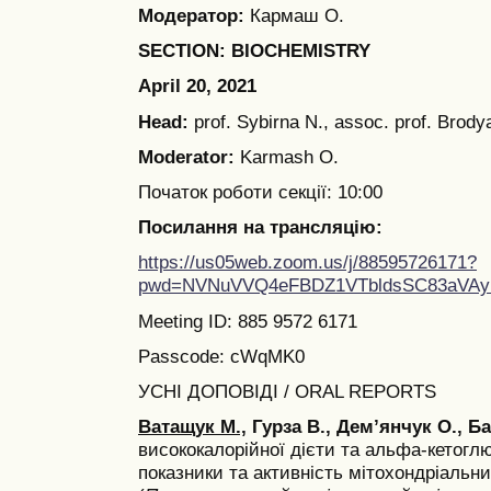
Модератор:
Кармаш О.
SECTION: BIOCHEMISTRY
April 20, 2021
Head:
prof. Sybirna N., assoc. prof. Brodya
Moderator:
Karmash O.
Початок роботи секції: 10:00
Посилання на трансляцію:
https://us05web.zoom.us/j/88595726171?
pwd=NVNuVVQ4eFBDZ1VTbldsSC83aVAy
Meeting ID: 885 9572 6171
Passcode: cWqMK0
УСНІ ДОПОВІДІ / ORAL REPORTS
Ватащук М.,
Гурза В., Дем’янчук О., Б
висококалорійної дієти та альфа-кетогл
показники та активність мітохондріальни