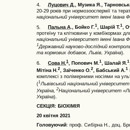
4.
Луцович Д.,
Музика Я., Тарновськ
20-29 років при нормозооспермії та тера
національний університет імені Івана Ф
1
1
5.
Пальна А
., Бойко Г.
, Шарій Т.
, 
протеїну та клітковини у комбікормах дл
національний університет імені Івана Фр
1
Державний науково-дослідний контро
та кормових добавок, Львів, Україна
).
1
1
1
6.
Сова Н.
, Попович М.
, Шалай Я.
2
2
1
Мітіна Н.
, Заїченко О.
, Бабський А.
комплексі з полімерними носіями на ул
1
(
Львівський національний університет і
2
Україна,
Національний університет «Ль
Україна
).
СЕКЦІЯ: БІОХІМІЯ
20 квітня 2021
Головуючий
: проф. Сибірна Н., доц. Бро