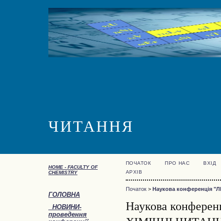
ЧИТАННЯ
ПОЧАТОК
ПРО НАС
ВХІД
HOME -
FACULTY OF
АРХІВ
CHEMISTRY
Початок
>
Наукова конференція "Л
ГОЛОВНА
Наукова конферен
НОВИНИ-
проведення