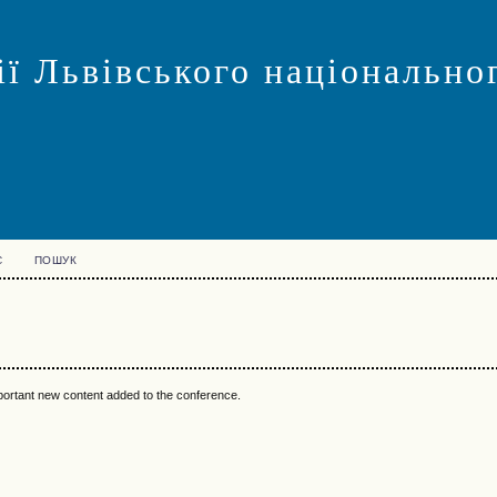
ї Львівського національног
С
ПОШУК
mportant new content added to the conference.