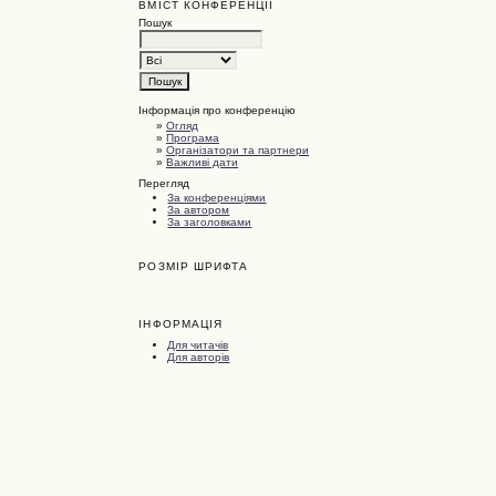
ВМІСТ КОНФЕРЕНЦІЇ
Пошук
Інформація про конференцію
»
Огляд
»
Програма
»
Організатори та партнери
»
Важливі дати
Перегляд
За конференціями
За автором
За заголовками
РОЗМІР ШРИФТА
ІНФОРМАЦІЯ
Для читачів
Для авторів