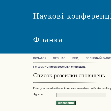
Наукові конференці
Франка
ПОЧАТОК
ПРО НАС
ВХІД
ОБЛІКОВИЙ ЗАПИ
Початок
>
Список розсилки сповіщень
Список розсилки сповіщень
Enter your email address to receive immediate notifications of i
Адреса