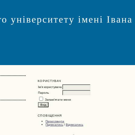
о університету імені Івана
КОРИСТУВАЧ
Ім'я користувача
Пароль
Запам'ятати мене
СПОВІЩЕННЯ
Переглянути
Підписатись
/
Відписатись