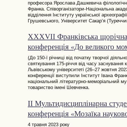
професора Ярослава Дашкевича філологічно
Франка. Співорганізатори-Національна акаде
відділення Інституту української археографі
Грушевського, Університет Сакар’я (Туреччин
ХХХVІІ Франківська щорічна
конференція «До великого м
(До 150-ї річниці від початку творчої діяльн
святкування 175-річчя від часу заснування 
Львівському університеті (26–27 жовтня 2023
конференції виступили Інститут Івана Фран
національний літературно-меморіальний му
товариство імені Шевченка.
IІ Мультидисциплінарна студе
конференція «Мозаїка науково
4 травня 2023 року