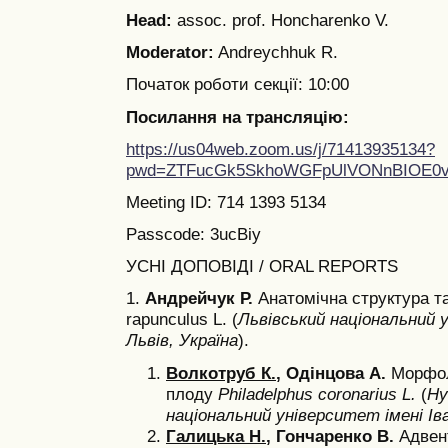
Head:
assoc. prof. Honcharenko V.
Moderator:
Andreychhuk R.
Початок роботи секції: 10:00
Посилання на трансляцію:
https://us04web.zoom.us/j/71413935134?
pwd=ZTFucGk5SkhoWGFpUlVONnBIOE0v
Meeting ID: 714 1393 5134
Passcode: 3ucBiy
УСНІ ДОПОВІДІ / ORAL REPORTS
1.
Андрейчук Р.
Анатомічна структура т
rapunculus L. (
Львівський національний 
Львів, Україна
).
Волкотруб К.
, Одінцова А.
Морфол
плоду
Philadelphus coronarius L.
(
Hy
національний університет імені Іва
Галицька Н.
, Гончаренко В.
Адвен