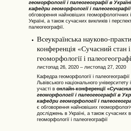
геоморфології і палеогеографії в Україн
кафедри геоморфології і палеогеографії
обговорення найновіших геоморфологічних і
Україні, а також сучасних викликів і перспек
палеогеографії.
Всеукраїнська науково-практ
конференція «Сучасний стан і
геоморфології і палеогеографі
листопад 26, 2020 – листопад 27, 2020
Кафедра геоморфології і палеогеографії
Львівського національного університету 
участі в
онлайн-конференції «
Сучасни
геоморфології і палеогеографії в Укр
кафедри геоморфології і палеогеогра
є обговорення найновіших геоморфологі
досліджень в Україні, а також сучасних в
геоморфології і палеогеографії