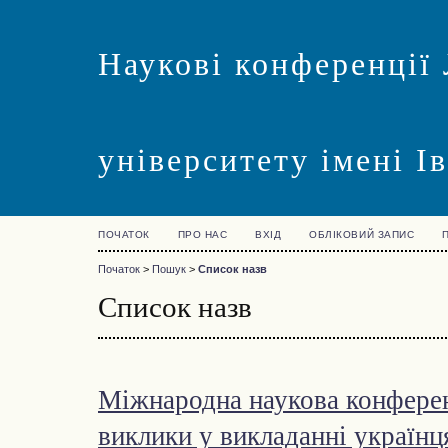
Наукові конференції 
університету імені І
ПОЧАТОК
ПРО НАС
ВХІД
ОБЛІКОВИЙ ЗАПИС
Початок
>
Пошук
>
Список назв
Список назв
Міжнародна наукова конферен
виклики у викладанні українц