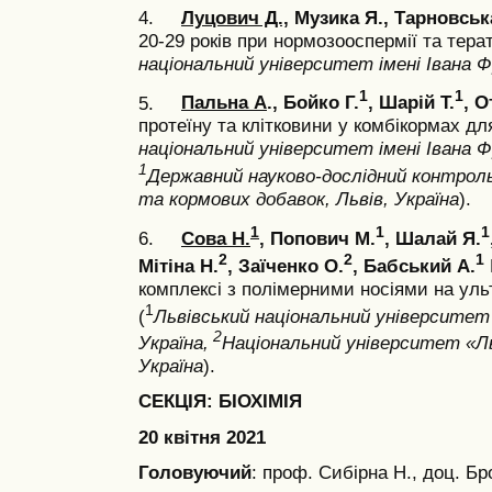
4.
Луцович Д.,
Музика Я., Тарновськ
20-29 років при нормозооспермії та тера
національний університет імені Івана Ф
1
1
5.
Пальна А
., Бойко Г.
, Шарій Т.
, 
протеїну та клітковини у комбікормах дл
національний університет імені Івана Фр
1
Державний науково-дослідний контро
та кормових добавок, Львів, Україна
).
1
1
1
6.
Сова Н.
, Попович М.
, Шалай Я.
2
2
1
Мітіна Н.
, Заїченко О.
, Бабський А.
комплексі з полімерними носіями на ул
1
(
Львівський національний університет і
2
Україна,
Національний університет «Ль
Україна
).
СЕКЦІЯ: БІОХІМІЯ
20 квітня 2021
Головуючий
: проф. Сибірна Н., доц. Бро