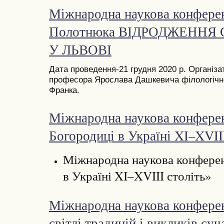
Міжнародна наукова конферен
Полотнюка ВІДРОДЖЕННЯ
У ЛЬВОВІ
Дата проведення-21 грудня 2020 р. Організ
професора Ярослава Дашкевича філологічно
Франка.
Міжнародна наукова конфере
Богородиці в Україні XI–XVII
Міжнародна наукова конферен
в Україні XI–XVIII століть»
Міжнародна наукова конферен
світлі традицій і викликів суч