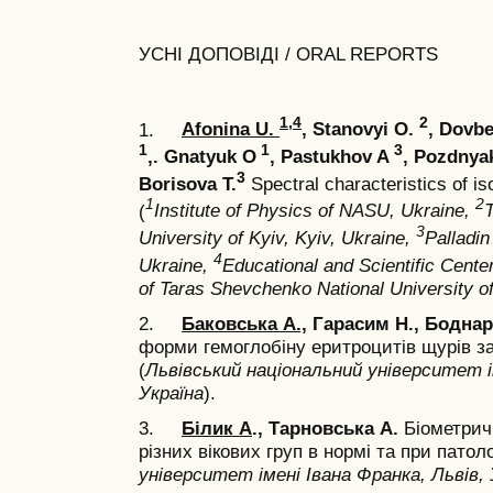
УСНІ ДОПОВІДІ / ORAL REPORTS
1,4
2
1.
Afonina U.
, Stanovyi O.
, Dovb
1
1
3
,. Gnatyuk O
, Pastukhov A
, Pozdnya
3
Borisova T.
Spectral characteristics of i
1
2
(
Institute of Physics of NASU, Ukraine,
3
University of Kyiv, Kyiv, Ukraine,
Palladin
4
Ukraine,
Educational and Scientific Center
of Taras Shevchenko National University of
2.
Баковська А.,
Гарасим Н., Боднар
форми гемоглобіну еритроцитів щурів за д
(
Львівський національний університет і
Україна
).
3.
Білик А
., Тарновська А.
Біометрич
різних вікових груп в нормі та при патоло
університет імені Івана Франка, Львів, 