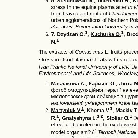
6.
Stefanowski N
., Tkachenko H., K
stress in the equine plasma after
in v
from leaves and roots of
Сhelidonium
urban agglomerations of Northern Po
Sciences, Pomeranian University in S
1
1
7.
Dzydzan О.
,
Kuchurka О.
, Brod
1
N.
The extracts of
Cornus mas
L. fruits preve
stress in blood plasma of rats with strepto
Ivan Franko National University of Lviv, U
Environmental and Life Sciences, Wrocław
Маслакова А.
, Кармаш О., Люта М
фотобіомодуляційної терапії на ене
мієлопероксидази лейкоцитів щурів 
національний університет імені Іва
1
1
Martyniuk V.
,
Khoma V.
, Mackiv T.
1
1,2
1
R.
, Gnatyshyna L.
, Stoliar O.
D
effect of ibuprofen on the oxidative st
1
model organism? (
Ternopil National 
2