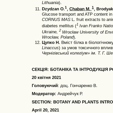
Lithuania
).
1
1
Dzydzan О.
,
Chaban М.
, Brodyak 
Glucose transport and ATP content in 
CORNUS MAS
L. fruit extracts to an
1
diabetes mellitus (
Ivan Franko Nation
2
Ukraine,
Wrocław University of Env
Wrocław, Poland
).
Цупко Н.
Вміст білка в біологічном
Linaccus
) за умов токсичного вплив
Чернігівський колегіум» ім. Т. Г. Ше
СЕКЦІЯ: БОТАНІКА ТА ІНТРОДУКЦІЯ 
20 квітня 2021
Головуючий
: доц. Гончаренко В.
Модератор:
Андрейчук Р.
SECTION: BOTANY AND PLANTS INTR
April 20, 2021