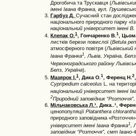
Дрогобича та Трускавця (
Львівськи
імені Івана Франка, вул.
Грушевськог
Гарбуз Д.
Сучасний стан досліджен
національного природного парку «І
національний університет імені В. 
1
1
Клепак О.
,
Гончаренко В.
, Цьома
листків берези повислої (
Betula pen
атмосферного повітря (
Львівський 
1
Івана Франка
, Львів, Україна, Бел
Червоноградського району Львівсь
Белз, Україна
).
1
1
2
Мазярок І.
, Дика О.
,
Ференц Н.
Cypripedium calceolus
L. на територ
національний університет імені Ів
2
Природний заповідник “Розточчя”,
Мільчаковська Л.¹
, Дика..¹, Ферен
ценопопуляції
Platanthera chloranth
природного заповідника «Розточчя»
1
університет імені Івана Франка
, 
заповідник “Розточчя”, смт Івано-