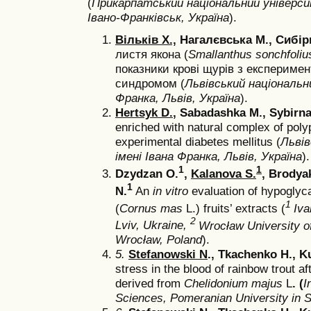
(
Прикарпатський національний універс
Івано-Франківськ, Україна
).
Вільків Х.,
Нагалєвська М., Сибір
листя якона (
Smallanthus sonchfoli
показники крові щурів з експерим
синдромом (
Львівський національн
Франка, Львів, Україна
).
Hertsyk D.
, Sabadashka M., Sybirn
enriched with natural complex of poly
experimental diabetes mellitus (
Львів
імені Івана Франка, Львів, Україна
).
1
1
Dzydzan O.
,
Kalanova S.
, Brodyak
1
N.
An
in vitro
evaluation of hypoglyca
1
(
Cornus mas
L.) fruits’ extracts (
Iva
2
Lviv, Ukraine,
Wrocław University o
Wrocław, Poland
).
5.
Stefanowski N
., Tkachenko H., K
stress in the blood of rainbow trout af
derived from
Сhelidonium majus
L
. (
I
Sciences, Pomeranian University in S