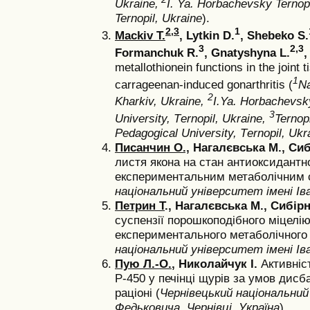
Ukraine,
I. Ya. Horbachevsky Ternopi
Ternopil, Ukraine
).
2,3
1
Mackiv T.
, Lytkin D.
, Shebeko S.
3
2,3
Formanchuk R.
, Gnatyshyna L.
,
metallothionein functions in the joint 
1
carrageenan-induced gonarthritis (
Na
2
Kharkiv, Ukraine,
I.Ya. Horbachevsky
3
University, Тernopil, Ukraine,
Ternop
Pedagogical University, Тernopil, Ukr
Писанчин О.,
Нагалєвська М., Сиб
листя якона на стан антиоксидантно
експериментальним метаболічним 
національний університет імені Іва
Петрин Т
., Нагалєвська М., Сибір
суспензії порошкоподібного міцелі
експериментального метаболічного
національний університет імені Іва
Пую Л.-О.
, Николайчук І.
Активніс
Р-450 у печінці щурів за умов дисб
раціоні (
Чернівецький національний
Федьковича, Чернівці, Україна
).