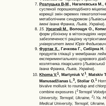
Розлуцька В-М
., Нагалєвська М.,
суспензії порошкоподібного міцелі
корекції змін окремих гематологічни
метаболічним синдромом (
Львівсь
імені Івана Франка, Львів, Україна
).
15.
Урсатий М.
, Волощук О., Копи
форм убіхінону в мітохондріях ниро
забезпеченості раціону нутрієнтами
університет імені Юрія Федьковича,
Фуртак Х.
, Гачкова Г., Сибірна Н.
продуктів глікації у мембранах лей
експериментального цукрового діабе
козлятника лікарського (
Львівський
Івана Франка, Львів, Україна
).
1
1
Khoma V.
, Martyniuk V.
Matskiv T
,
3
1
Manusadžianas L.
,
Stoliar O.
Horm
bivalve mollusk to roundup and chlorp
1
combine exposures (
Ternopil Volody
2
University, Ternopil, Ukraine,
I.Ya. 
Medical University, Ternopil, Ukraine