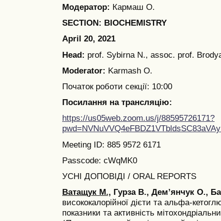
Модератор:
Кармаш О.
SECTION: BIOCHEMISTRY
April 20, 2021
Head:
prof. Sybirna N., assoc. prof. Brodya
Moderator:
Karmash O.
Початок роботи секції: 10:00
Посилання на трансляцію:
https://us05web.zoom.us/j/88595726171?
pwd=NVNuVVQ4eFBDZ1VTbldsSC83aVAy
Meeting ID: 885 9572 6171
Passcode: cWqMK0
УСНІ ДОПОВІДІ / ORAL REPORTS
Ватащук М.,
Гурза В., Дем’янчук О., Б
висококалорійної дієти та альфа-кетогл
показники та активність мітохондріальни