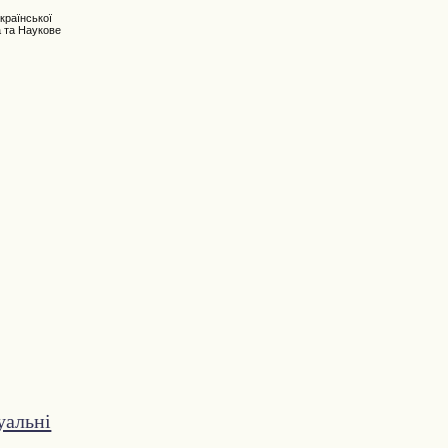
країнської
а та Наукове
уальні