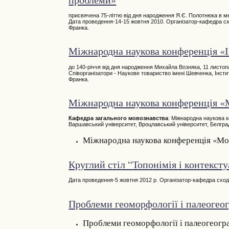
присвячена 75-літтю від дня народження Я.Є. Полотнюка в ме
Дата проведення-14-15 жовтня 2010. Організатор-кафедра схо
Франка.
Міжнародна наукова конференція «Ін
до 140-річчя від дня народження Михайла Возняка, 11 листопа
Співорганізатори - Наукове товариство імені Шевченка, Інст
Франка.
Міжнародна наукова конференція «М
Кафедра загального мовознавства
: Міжнародна наукова к
Варшавський університет, Вроцлавський університет, Белгра
Міжнародна наукова конференція «Мова
Круглий стіл “Топонімія і контекст
Дата проведення-5 жовтня 2012 р. Організатор-кафедра сход
Проблеми геоморфології і палеогеог
Проблеми геоморфології і палеогеогра