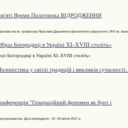
 пам'яті Яреми Полотнюка ВІДРОДЖЕННЯ
дознавства ім. професора Ярослава Дашкевича філологічного факультету ЛНУ ім. Іван
браз Богородиці в Україні XI–XVIII століть»
аз Богородиці в Україні XI–XVIII століть»
лоністика у світлі традицій і викликів сучасності.
конференція “Генераційний феномен як бунт і
ратурознавства. Дата проведення - 25 -26 квітня 2017 р.