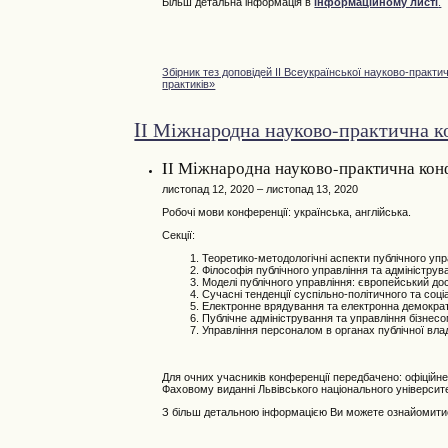
Більш детальна інформація в
інформаційному листі
.
Збірник тез доповідей ІI Всеукраїнської науково-практи
практиків»
IІ Міжнародна науково-практична к
IІ Міжнародна науково-практична кон
листопад 12, 2020 – листопад 13, 2020
Робочі мови конференції: українська, англійська.
Секції:
Теоретико-методологічні аспекти публічного упр
Філософія публічного управління та адмініструв
Моделі публічного управління: європейський дос
Сучасні тенденції суспільно-політичного та соц
Електронне врядування та електронна демократія 
Публічне адміністрування та управління бізнесо
Управління персоналом в органах публічної вла
Для очних учасників конференції передбачено: офіційне з
Фаховому виданні Львівського національного університе
З більш детальною інформацією Ви можете ознайомити