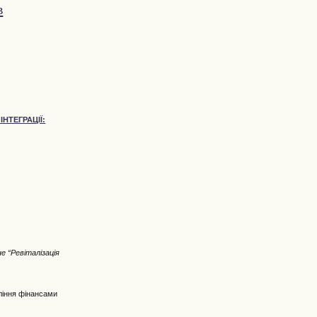
в
НТЕГРАЦІЇ:
е “Ревіталізація
вління фінансами