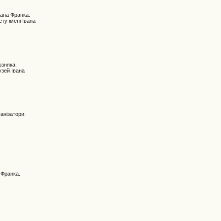
вана Франка.
ту імені Івана
озняка.
узей Івана
анізатори:
 Франка.