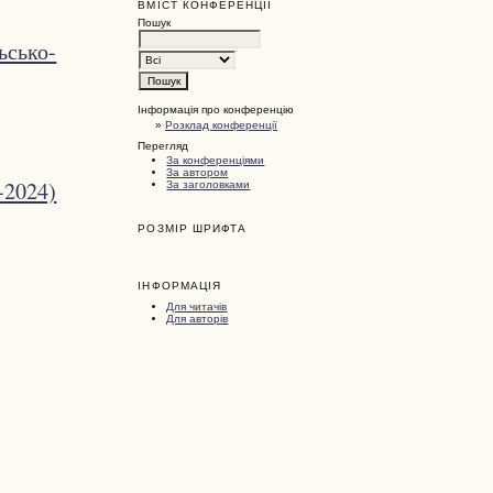
ВМІСТ КОНФЕРЕНЦІЇ
Пошук
ьсько-
Інформація про конференцію
»
Розклад конференції
Перегляд
За конференціями
За автором
-2024)
За заголовками
РОЗМІР ШРИФТА
ІНФОРМАЦІЯ
Для читачів
Для авторів