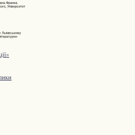
ана Франка.
кого, Університет
 у Львівському
літературно-
ції»
клики