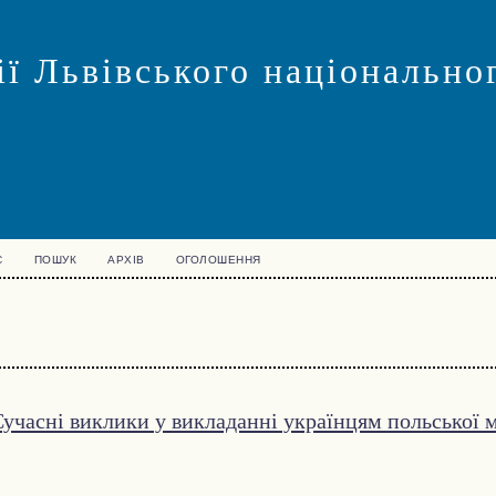
ї Львівського національног
С
ПОШУК
АРХІВ
ОГОЛОШЕННЯ
учасні виклики у викладанні українцям польської 