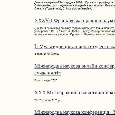
Дата проведення-13–14 грудня 2016 р.Організатор-кафедра 
Співорганізатори-Національна академія наук України, Львівсь
Сакар’я (Туреччина), Спілка вірмен України.
ХХХVІІ Франківська щорічна науко
(До 150-ї річниці від початку творчої діяльності Івана Фран
університеті (26–27 жовтня 2023 р., Львів). Співорганізатор
меморіальний музей Івана Франка та Наукове товариство ім
IІ Мультидисциплінарна студентська
4 травня 2023 року
Міжнародна наукова онлайн конферен
сучасності»
2 листопада 2023
XXХ Міжнародний славістичний кол
20-21 травня 2023р.
Міжнародна наукова конференція «У