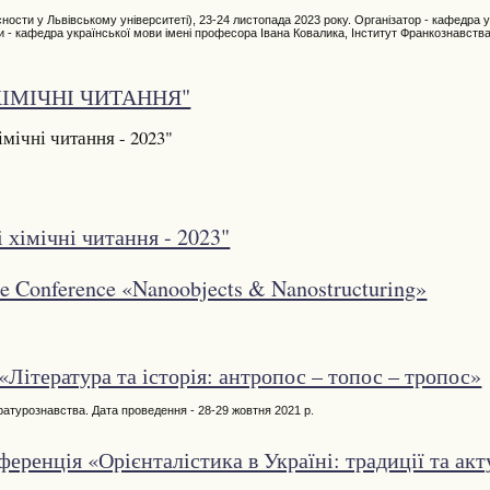
сности у Львівському університеті), 23-24 листопада 2023 року. Організатор - кафедра у
ри - кафедра української мови імені професора Івана Ковалика, Інститут Франкознавств
 ХІМІЧНІ ЧИТАННЯ"
мічні читання - 2023"
 хімічні читання - 2023"
ice Conference «Nanoobjects & Nanostructuring»
«Література та історія: антропос – топос – тропос»
ературознавства. Дата проведення - 28-29 жовтня 2021 р.
ренція «Орієнталістика в Україні: традиції та акт