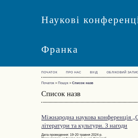
Наукові конференці
Франка
ПОЧАТОК
ПРО НАС
ВХІД
ОБЛІКОВИЙ ЗАПИ
Початок
>
Пошук
>
Список назв
Список назв
Міжнародна наукова конференція „С
літератури та культури. З нагоди
Дата проведення: 19-20 травня 2024 р.