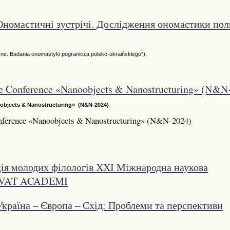
номастичні зустрічі. Дослідження ономастики пол
. Badania onomastyki pogranicza polsko-ukraińskiego”).
tice Conference «Nanoobjects & Nanostructuring» (N&N
oobjects & Nanostructuring» (N&N-2024)
Conference «Nanoobjects & Nanostructuring» (N&N-2024)
ія молодих філологів ХХІ Міжнародна наукова
«VIVAT ACADEMI
країна – Європа – Схід: Проблеми та перспективи