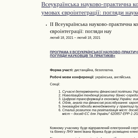
Всеукраїнська науково-практична к
умовах євроінтеграції: погляди наук
ІI Всеукраїнська науково-практична к
євроінтеграції: погляди нау
лютий 18, 2021 – лютий 18, 2021
ПРОГРАМА ІІ ВСЕУКРАЇНСЬКОЇ НАУКОВО-ПРАКТИЧ
ПОГЛЯДИ НАУКОВЦІВ ТА ПРАКТИКІВ»
Форма участі:
дистанційна, безоплатна.
Робочі мови конференції
: українська, англійська.
Секції:
Сучасні детермінанти фінансової політики Укр
Новелізаційні тенденції розвитку бізнес-серед
Цифрові трансформації в економіці України: в
Облік, аналіз та фінансові розслідування: євро
Інноваційні підходи менеджменту у практиці п
Сталий розвиток та ревіталізація міст: досв
міст – досвід ЄС для України” 620957-EPP-1
Кожному учаснику буде відправлений електронний серти
та бізнесу ЛНУ імені Івана Франка буде розміщено елект