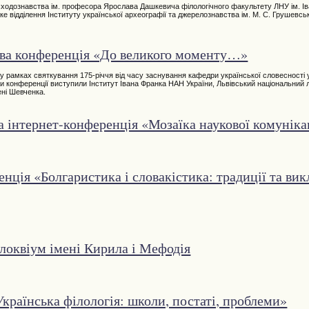
сходознавства ім. професора Ярослава Дашкевича філологічного факультету ЛНУ ім. Ів
ке відділення Інституту української археографії та джерелознавства ім. М. С. Грушевсь
ва конференція «До великого моменту…»
ка) у рамках святкування 175-річчя від часу заснування кафедри української словесності
ами конференції виступили Інститут Івана Франка НАН України, Львівський національний 
ені Шевченка.
 інтернет-конференція «Мозаїка наукової комуніка
ція «Болгаристика і словакістика: традиції та ви
оквіум імені Кирила і Мефодія
країнська філологія: школи, постаті, проблеми»