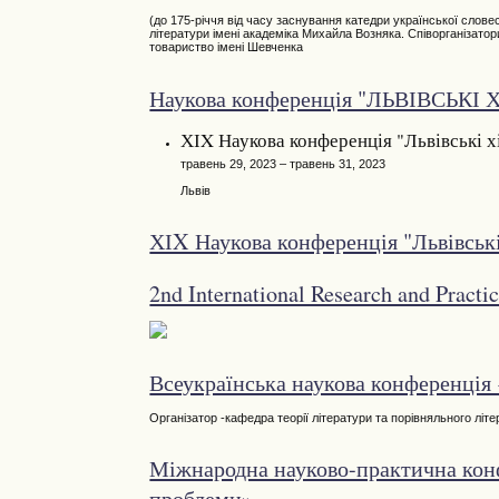
(до 175-річчя від часу заснування катедри української слове
літератури імені академіка Михайла Возняка. Співорганізато
товариство імені Шевченка
Наукова конференція "ЛЬВІВСЬКІ
ХІX Наукова конференція "Львівські хі
травень 29, 2023 – травень 31, 2023
Львів
ХІX Наукова конференція "Львівські
2nd International Research and Pract
Всеукраїнська наукова конференція 
Організатор -кафедра теорії літератури та порівняльного літ
Міжнародна науково-практична конфе
проблеми»