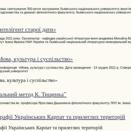
жах святкування 350-річчя заснування Львівського національного університету імені І
дознавства та деканат філологічного факультету Львівського національного університе
телігент старої дати»
да 2021 року. Організатор - кафедра української літератури імені академіка Михайла В
итут Івана Франка НАН України та Львівський національний літературно-меморіальний м
ова, культура і суспільство»
онференція «Мова, культура і суспільство. Дата проведення - 14 грудня 2021 р. Співорг
дський університет
, культура і суспільство»
уальний метод К. Тищенка”
ознавства ім. професора Ярослава Дашкевича філологічного факультету ЛНУ ім. Івана
рафії Українських Карпат та прилеглих територій
фії Українських Карпат та прилеглих територій