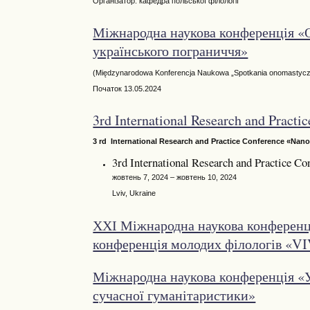
Організатор: кафедра польської філології
Міжнародна наукова конференція «О
українського пограниччя»
(Międzynarodowa Konferencja Naukowa „Spotkania onomastyczne
Початок 13.05.2024
3rd International Research and Prac
3 rd International Research and Practice Conference «Nan
3rd International Research and Practice 
жовтень 7, 2024 – жовтень 10, 2024
Lviv, Ukraine
ХХІ Міжнародна наукова конференц
конференція молодих філологів 
Міжнародна наукова конференція «У
сучасної гуманітаристики»