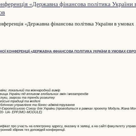
онференція «Державна фінансова політика України 
ов
онференція «Державна фінансова політика України в умовах
НОЇ КОНФЕРЕНЦІЇ «ДЕРЖАВНА ФІНАНСОВА ПОЛІТИКА УКРАЇНИ В УМОВАХ ЄВРОІ
аїни: локальний та міжнародний вимір
овища України під впливом глобальних змін і мегатрендів
иклики, загрози та тренди розвитку
пейські традиції та моделі
ублічного управління та бізнес-адміністрування
ід Європейського Союзу для України (проводиться в рамках проекту Модуль Жана Мон
-2020- UA- EPPJMO-MODULE)
фікат про участь на електронну адресу, вказану в заявці, а на сайті факультету упра
ронний збірник тез доповідей конференції.