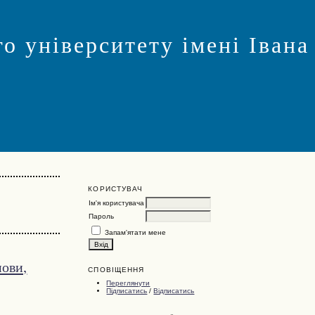
о університету імені Івана
КОРИСТУВАЧ
Ім'я користувача
Пароль
Запам'ятати мене
мови,
СПОВІЩЕННЯ
Переглянути
Підписатись
/
Відписатись