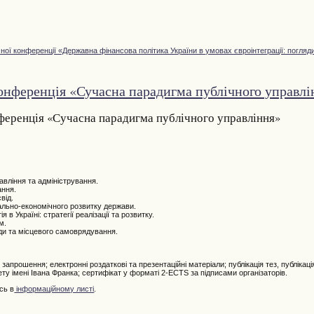
чної конференції «Державна фінансова політика України в умовах євроінтеграції: погляд
онференція «Сучасна парадигма публічного управлі
ференція «Сучасна парадигма публічного управління»
авління та адміністрування.
ання.
від.
іально-економічного розвитку держави.
в Україні: стратегії реалізації та розвитку.
м.
ди та місцевого самоврядування.
апрошення; електронні роздаткові та презентаційні матеріали; публікація тез, публікація
ту імені Івана Франка; сертифікат у форматі 2-ECTS за підписами організаторів.
сь в
інформаційному листі
.