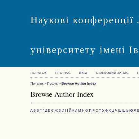
Наукові конференції 
університету імені І
ПОЧАТОК
ПРО НАС
ВХІД
ОБЛІКОВИЙ ЗАПИС
Початок
>
Пошук
>
Browse Author Index
Browse Author Index
А
Б
В
Г
Ґ
Д
Е
Є
Ж
З
И
І
Ї
Й
К
Л
М
Н
О
П
Р
С
Т
У
Ф
Х
Ц
Ч
Ш
Щ
Ь
Ю
Я
В