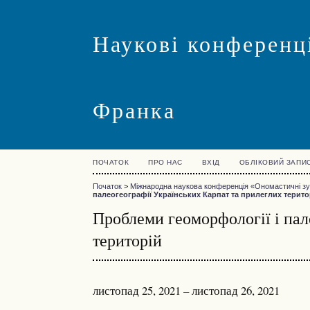
Наукові конференці
Франка
ПОЧАТОК
ПРО НАС
ВХІД
ОБЛІКОВИЙ ЗАПИ
Початок
>
Міжнародна наукова конференція «Ономастичні зус
палеогеографії Українських Карпат та прилеглих терито
Проблеми геоморфології і пал
територій
листопад 25, 2021 – листопад 26, 2021