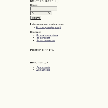
ВМІСТ КОНФЕРЕНЦІЇ
Пошук
Інформація про конференцію
»
Розклад конференції
Перегляд
За конференціями
За автором
За заголовками
РОЗМІР ШРИФТА
ІНФОРМАЦІЯ
Для читачів
Для авторів