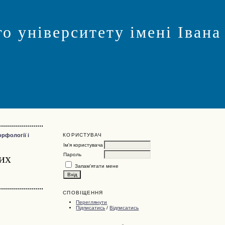
о університету імені Івана
КОРИСТУВАЧ
рфології і
Ім'я користувача
лих
Пароль
Запам'ятати мене
СПОВІЩЕННЯ
Переглянути
Підписатись
/
Відписатись