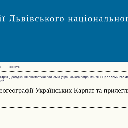
ї Львівського національног
С
ПОШУК
трічі. Дослідження ономастики польсько-українського пограниччя»
>
Проблеми геомо
рій
еогеографії Українських Карпат та прилег