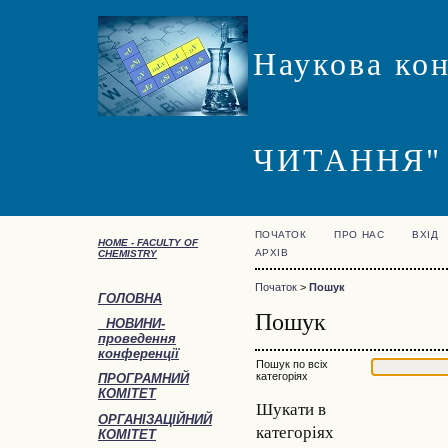
Наукова ко
ЧИТАННЯ"
ПОЧАТОК
ПРО НАС
ВХІД
HOME -
FACULTY OF
АРХІВ
CHEMISTRY
Початок
>
Пошук
ГОЛОВНА
Пошук
НОВИНИ-
проведення
конференції
Пошук по всіх
категоріях
ПРОГРАМНИЙ
КОМІТЕТ
Шукати в
ОРГАНІЗАЦІЙНИЙ
категоріях
КОМІТЕТ