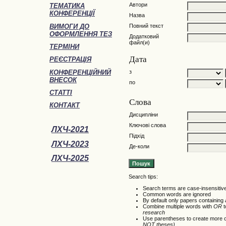
Автори
ТЕМАТИКА
КОНФЕРЕНЦІЇ
Назва
ВИМОГИ ДО
Повний текст
ОФОРМЛЕННЯ ТЕЗ
Додатковий
файл(и)
ТЕРМІНИ
Дата
РЕЄСТРАЦІЯ
КОНФЕРЕНЦІЙНИЙ
з
ВНЕСОК
по
СТАТТІ
Слова
КОНТАКТ
Дисципліни
Ключові слова
ЛХЧ-2021
Підхід
ЛХЧ-2023
Де-коли
ЛХЧ-2025
Search tips:
Search terms are case-insensitiv
Common words are ignored
By default only papers containing
Combine multiple words with
OR
t
research
Use parentheses to create more c
NOT theses)