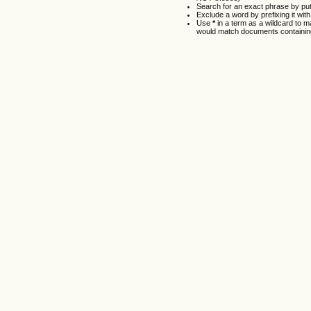
Search for an exact phrase by putti
Exclude a word by prefixing it wit
Use
*
in a term as a wildcard to 
would match documents containing 