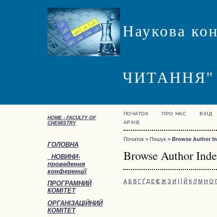
Наукова ко
ЧИТАННЯ"
ПОЧАТОК
ПРО НАС
ВХІД
HOME -
FACULTY OF
АРХІВ
CHEMISTRY
Початок
>
Пошук
>
Browse Author I
ГОЛОВНА
Browse Author Ind
НОВИНИ-
проведення
конференції
А
Б
В
Г
Ґ
Д
Е
Є
Ж
З
И
І
Ї
Й
К
Л
М
Н
О
ПРОГРАМНИЙ
КОМІТЕТ
ОРГАНІЗАЦІЙНИЙ
КОМІТЕТ