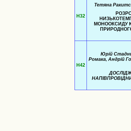
Тетяна Ракитсь
РОЗРО
H32
НИЗЬКОТЕМ
МОНООКСИДУ 
ПРИРОДНОГО
Юрій Стадни
Ромака, Андрій Г
Н42
ДОСЛІД
НАПІВПРОВІДН