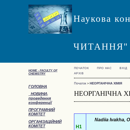
Наукова ко
ЧИТАННЯ"
ПОЧАТОК
ПРО НАС
ВХІД
HOME -
FACULTY OF
АРХІВ
CHEMISTRY
Початок
>
НЕОРГАНІЧНА ХІМІЯ
ГОЛОВНА
НЕОРГАНІЧНА Х
НОВИНИ-
проведення
конференції
ПРОГРАМНИЙ
КОМІТЕТ
Nadiia Ivakha, 
ОРГАНІЗАЦІЙНИЙ
КОМІТЕТ
Н1