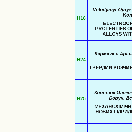
Volodymyr Oprysk
Kon
Н18
ELECTROCH
PROPERTIES OF
ALLOYS WIT
Кармазіна Арін
Н24
ТВЕРДИЙ РОЗЧИН
Кононюк Олекса
Борух, Де
Н25
МЕХАНОХІМІЧН
НОВИХ ГІДРИД