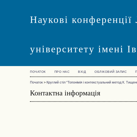
Наукові конференції 
університету імені І
ПОЧАТОК
ПРО НАС
ВХІД
ОБЛІКОВИЙ ЗАПИС
Початок
>
Круглий стіл “Топонімія і контекстуальний метод К. Тищен
Контактна інформація