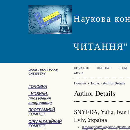
Наукова ко
ЧИТАННЯ"
ПОЧАТОК
ПРО НАС
ВХІД
HOME -
FACULTY OF
АРХІВ
CHEMISTRY
Початок
>
Пошук
>
Author Details
ГОЛОВНА
Author Details
НОВИНИ-
проведення
конференції
ПРОГРАМНИЙ
SNYEDA, Yulia, Ivan Fr
КОМІТЕТ
Lviv, Україна
ОРГАНІЗАЦІЙНИЙ
КОМІТЕТ
ІІ Міжнародна науково-практ