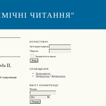
 ХІМІЧНІ ЧИТАННЯ"
КОРИСТУВАЧ
Ім'я користувача
Пароль
Запам'ятати мене
ła II,
СПОВІЩЕННЯ
Переглянути
Підписатись
/
Відписатись
ї і комунікація
ВМІСТ КОНФЕРЕНЦІЇ
Пошук