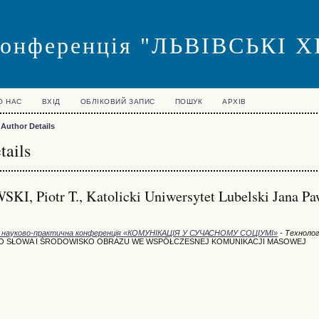
конференція "ЛЬВІВСЬКІ
О НАС
ВХІД
ОБЛІКОВИЙ ЗАПИС
ПОШУК
АРХІВ
>
Author Details
tails
 Piotr T., Katolicki Uniwersytet Lubelski Jana Paw
на науково-практична конференція «КОМУНІКАЦІЯ У СУЧАСНОМУ СОЦІУМІ»
- Технологі
 SŁOWA I ŚRODOWISKO OBRAZU WE WSPÓŁCZESNEJ KOMUNIKACJI MASOWEJ