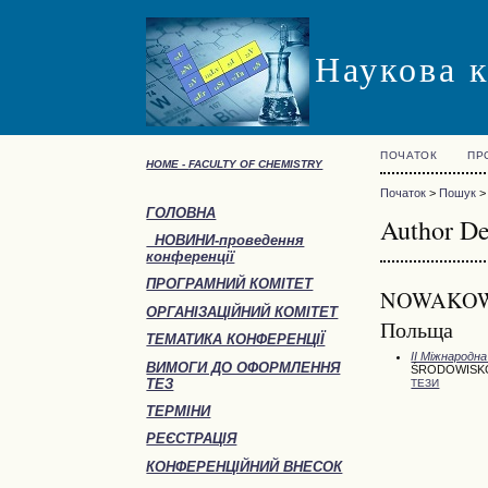
Наукова 
ПОЧАТОК
ПР
HOME -
FACULTY OF CHEMISTRY
Початок
>
Пошук
ГОЛОВНА
Author De
НОВИНИ-проведення
конференції
ПРОГРАМНИЙ КОМІТЕТ
NOWAKOWSKI,
ОРГАНІЗАЦІЙНИЙ КОМІТЕТ
Польща
ТЕМАТИКА КОНФЕРЕНЦІЇ
ІІ Міжнарод
ВИМОГИ ДО ОФОРМЛЕННЯ
ŚRODOWISKO
ТЕЗ
ТЕЗИ
ТЕРМІНИ
РЕЄСТРАЦІЯ
КОНФЕРЕНЦІЙНИЙ ВНЕСОК