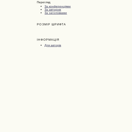
Перегляд
За конференціями
За автором
За заголовками
РОЗМІР ШРИФТА
ІНФОРМАЦІЯ
Для авторів