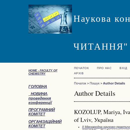
Наукова ко
ЧИТАННЯ"
ПОЧАТОК
ПРО НАС
ВХІД
HOME -
FACULTY OF
АРХІВ
CHEMISTRY
Початок
>
Пошук
>
Author Details
ГОЛОВНА
Author Details
НОВИНИ-
проведення
конференції
ПРОГРАМНИЙ
KOZOLUP, Mariya, Ivan
КОМІТЕТ
of Lviv, Україна
ОРГАНІЗАЦІЙНИЙ
КОМІТЕТ
ІІ Міжнародна науково-практ