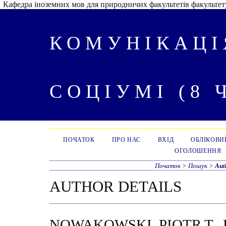
Кафедра іноземних мов для природничих факультетів факультету
КОМУНІКАЦІ
СОЦІУМІ (8 
ПОЧАТОК
ПРО НАС
ВХІД
ОБЛІКОВИ
ОГОЛОШЕННЯ
Початок
>
Пошук
>
Aut
AUTHOR DETAILS
NOWAKOWSKI, PIOTR T.,