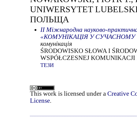
UNIWERSYTET LUBELSKI 
ПОЛЬЩА
ІІ Міжнародна науково-практична
«КОМУНІКАЦІЯ У СУЧАСНОМУ 
комунікація
ŚRODOWISKO SŁOWA I ŚRODO
WSPÓŁCZESNEJ KOMUNIKACJI
ТЕЗИ
This work is licensed under a
Creative C
License
.