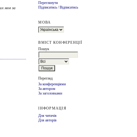
Переглянути
Підписатись
/
Відписатись
их мов за
МОВА
ВМІСТ КОНФЕРЕНЦІЇ
Пошук
Перегляд
За конференціями
За автором
За заголовками
ІНФОРМАЦІЯ
Для читачів
Для авторів