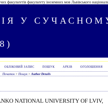
их факультетів факультету іноземних мов Львівського національ
ІЯ У СУЧАСНОМУ
8)
ОБЛІКОВИЙ ЗАПИС
ПОШУК
АРХІВ
ОГОЛОШЕННЯ
Початок
>
Пошук
>
Author Details
ANKO NATIONAL UNIVERSITY OF LVIV,