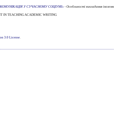
ція «КОМУНІКАЦІЯ У СУЧАСНОМУ СОЦІУМІ»
- Особливості викладання іноземн
T IN TEACHING ACADEMIC WRITING
on 3.0 License
.