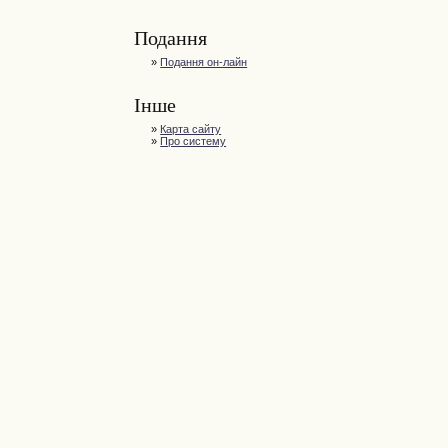
Подання
»
Подання он-лайн
Інше
»
Карта сайту
»
Про систему