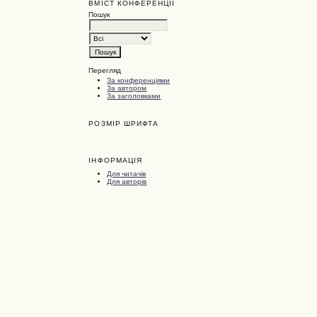
ВМІСТ КОНФЕРЕНЦІЇ
Пошук
Перегляд
За конференціями
За автором
За заголовками
РОЗМІР ШРИФТА
ІНФОРМАЦІЯ
Для читачів
Для авторів