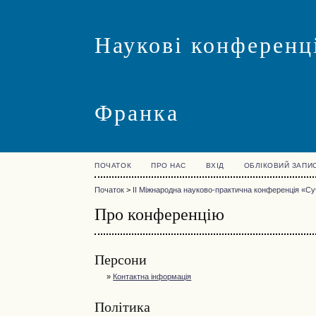
Наукові конференці
Франка
ПОЧАТОК
ПРО НАС
ВХІД
ОБЛІКОВИЙ ЗАПИ
Початок
>
IІ Міжнародна науково-практична конференція «Су
Про конференцію
Персони
»
Контактна інформація
Політика