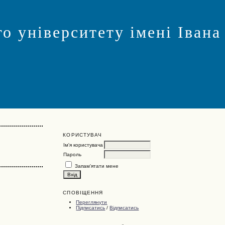
о університету імені Івана
КОРИСТУВАЧ
Ім'я користувача
Пароль
Запам'ятати мене
СПОВІЩЕННЯ
Переглянути
Підписатись
/
Відписатись