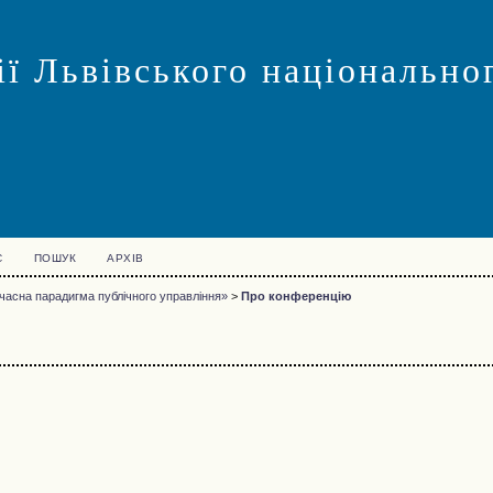
ї Львівського національног
С
ПОШУК
АРХІВ
часна парадигма публічного управління»
>
Про конференцію