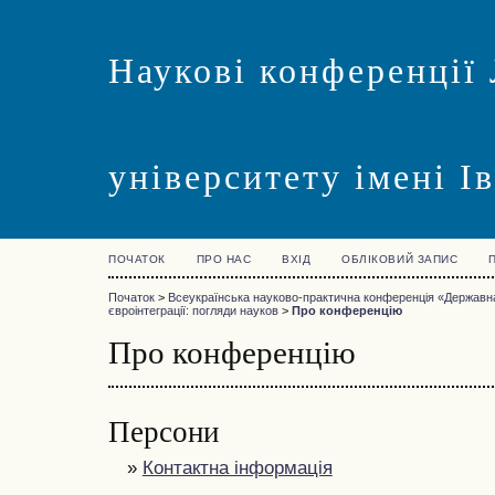
Наукові конференції 
університету імені І
ПОЧАТОК
ПРО НАС
ВХІД
ОБЛІКОВИЙ ЗАПИС
Початок
>
Всеукраїнська науково-практична конференція «Державна
євроінтеграції: погляди науков
>
Про конференцію
Про конференцію
Персони
»
Контактна інформація